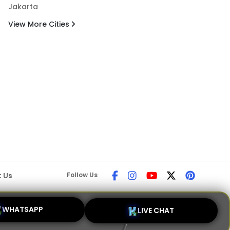
Jakarta
View More Cities
 Us
Follow Us
LIVE CHAT
WHATSAPP