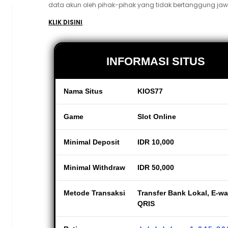
data akun oleh pihak-pihak yang tidak bertanggung ja
KLIK DISINI
.
INFORMASI SITUS
Nama Situs
KIOS77
Game
Slot Online
Minimal Deposit
IDR 10,000
Minimal Withdraw
IDR 50,000
Metode Transaksi
Transfer Bank Lokal, E-wal
QRIS