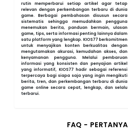
rutin memperbarui setiap artikel agar tetap
relevan dengan perkembangan terbaru di dunia
game. Berbagai pembahasan disusun secara
sistematis sehingga memudahkan pengguna
menemukan berita, panduan bermain, ulasan
game, tips, serta informasi penting lainnya dalam
satu platform yang lengkap. KIOS77 berkomitmen
untuk menyajikan konten berkualitas dengan
mengutamakan akurasi, kemudahan akses, dan
kenyamanan pengguna. Melalui pembaruan
informasi yang konsisten dan penyajian artikel
yang informatif, KIOS77 hadir sebagai referensi
terpercaya bagi siapa saja yang ingin mengikuti
berita, tren, dan perkembangan terbaru di dunia
game online secara cepat, lengkap, dan selalu
terbarui.
FAQ - PERTANYA