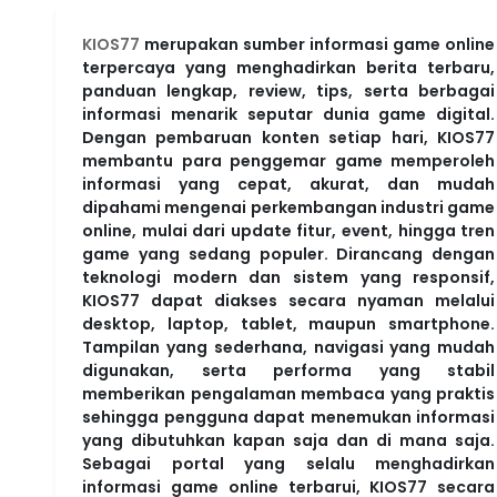
KIOS77
merupakan sumber informasi game online
terpercaya yang menghadirkan berita terbaru,
panduan lengkap, review, tips, serta berbagai
informasi menarik seputar dunia game digital.
Dengan pembaruan konten setiap hari, KIOS77
membantu para penggemar game memperoleh
informasi yang cepat, akurat, dan mudah
dipahami mengenai perkembangan industri game
online, mulai dari update fitur, event, hingga tren
game yang sedang populer. Dirancang dengan
teknologi modern dan sistem yang responsif,
KIOS77 dapat diakses secara nyaman melalui
desktop, laptop, tablet, maupun smartphone.
Tampilan yang sederhana, navigasi yang mudah
digunakan, serta performa yang stabil
memberikan pengalaman membaca yang praktis
sehingga pengguna dapat menemukan informasi
yang dibutuhkan kapan saja dan di mana saja.
Sebagai portal yang selalu menghadirkan
informasi game online terbarui, KIOS77 secara