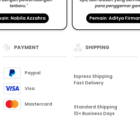
terbaru."
para penggemar gam
ain: Nabila Azzahra
Pemain: Aditya Firma
PAYMENT
SHIPPING
Paypal
Express Shipping
Fast Delivery
Visa
Mastercard
Standard Shipping
10+ Business Days