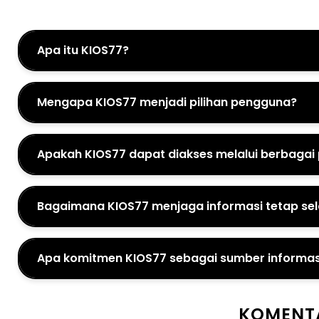
Apa itu KIOS77?
Mengapa KIOS77 menjadi pilihan pengguna?
Apakah KIOS77 dapat diakses melalui berbagai
Bagaimana KIOS77 menjaga informasi tetap sela
Apa komitmen KIOS77 sebagai sumber informas
KOMENTA