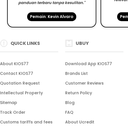
panduan terbaru tanpa kesulitan."
Pemain: Kevin Alvaro
Pem
QUICK LINKS
UBUY
About KIOS77
Download App KIOS77
Contact KIOS77
Brands List
Quotation Request
Customer Reviews
Intellectual Property
Return Policy
Sitemap
Blog
Track Order
FAQ
Customs tariffs and fees
About Ucredit