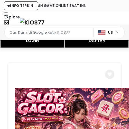
ANGAN PEMAIN GAME ONLINE SAAT INI.
📣
INFO TERKINI:
Explore
US
LOGIN
DAFTAR