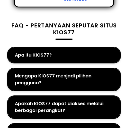
FAQ - PERTANYAAN SEPUTAR SITUS
KIOS77
Apa itu KIOS77?
Mengapa KIOS77 menjadi pilihan
pengguna?
Apakah KIOS77 dapat diakses melalui
berbagai perangkat?