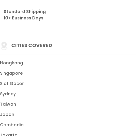
Standard Shipping
10+ Business Days
CITIES COVERED
Hongkong
Singapore
Slot Gacor
Sydney
Taiwan
Japan
Cambodia
Jakarta