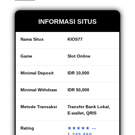
INFORMASI SITUS
Nama Situs
KIOS77
Game
Slot Online
Minimal Deposit
IDR 10,000
Minimal Withdraw
IDR 50,000
Metode Transaksi
Transfer Bank Lokal,
E-wallet, QRIS
Rating
★★★★★
—
1.245.860