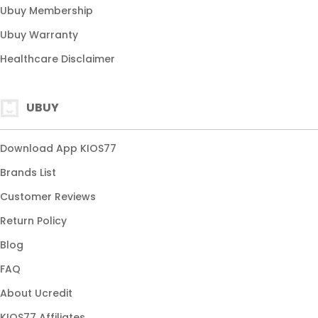
Ubuy Membership
Ubuy Warranty
Healthcare Disclaimer
UBUY
Download App KIOS77
Brands List
Customer Reviews
Return Policy
Blog
FAQ
About Ucredit
KIOS77 Affiliates