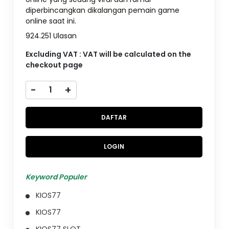
diperbincangkan dikalangan pemain game
online saat ini.
924.251 Ulasan
Excluding VAT : VAT will be calculated on the
checkout page
-
+
DAFTAR
LOGIN
Keyword Populer
KIOS77
KIOS77