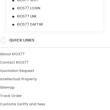
KIOS77 SLOT
KIOS77 LOGIN
KIOS77 LINK
KIOS77 DAFTAR
SLOT ONLINE
QUICK LINKS
SLOT GACOR
SLOT GACOR HARI INI
About KIOS77
SLOT OLYMPUS
Contact KIOS77
BANDAR SLOT
Quotation Request
SLOT RESMI
Intellectual Property
SLOT88
Sitemap
Track Order
Customs tariffs and fees