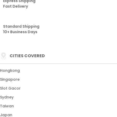
Express Shipping
Fast Delivery
Standard Shipping
10+ Business Days
CITIES COVERED
Hongkong
Singapore
Slot Gacor
Sydney
Taiwan
Japan