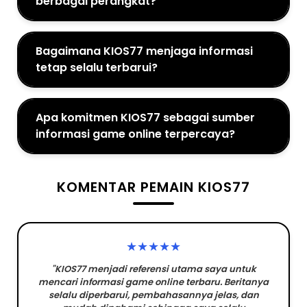
berbagai perangkat?
Bagaimana KIOS77 menjaga informasi
tetap selalu terbarui?
Apa komitmen KIOS77 sebagai sumber
informasi game online terpercaya?
KOMENTAR PEMAIN KIOS77
★★★★★
"KIOS77 menjadi referensi utama saya untuk
mencari informasi game online terbaru. Beritanya
selalu diperbarui, pembahasannya jelas, dan