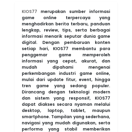
KIOS77
merupakan sumber informasi
game online terpercaya yang
menghadirkan berita terbaru, panduan
lengkap, review, tips, serta berbagai
informasi menarik seputar dunia game
digital. Dengan pembaruan konten
setiap hari, KIOS77 membantu para
penggemar game memperoleh
informasi yang cepat, akurat, dan
mudah dipahami mengenai
perkembangan industri game online,
mulai dari update fitur, event, hingga
tren game yang sedang populer.
Dirancang dengan teknologi modern
dan sistem yang responsif, KIOS77
dapat diakses secara nyaman melalui
desktop, laptop, tablet, maupun
smartphone. Tampilan yang sederhana,
navigasi yang mudah digunakan, serta
performa yang stabil memberikan