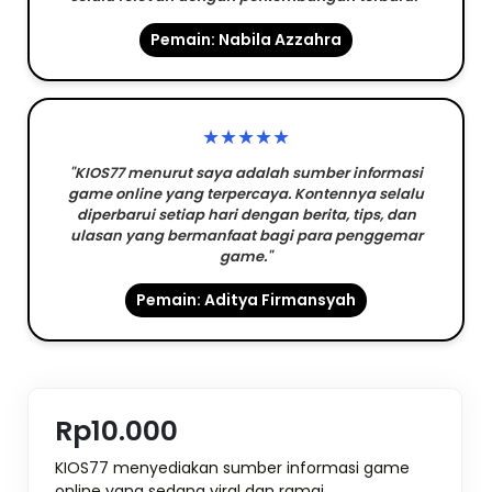
Pemain: Nabila Azzahra
★★★★★
"KIOS77 menurut saya adalah sumber informasi
game online yang terpercaya. Kontennya selalu
diperbarui setiap hari dengan berita, tips, dan
ulasan yang bermanfaat bagi para penggemar
game."
Pemain: Aditya Firmansyah
Rp10.000
KIOS77 menyediakan sumber informasi game
online yang sedang viral dan ramai