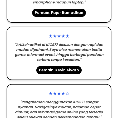
smartphone maupun laptop."
Pemain: Fajar Ramadhan
★★★★★
"Artikel-artikel di KIOS77 disusun dengan rapi dan
mudah dipahami. Saya bisa menemukan berita
game, informasi event, hingga berbagai panduan
terbaru tanpa kesulitan."
Pemain: Kevin Alvaro
★★★★☆
"Pengalaman menggunakan KIOS77 sangat
nyaman. Navigasinya mudah, halaman cepat
dimuat, dan informasi game online yang tersedia
selalu relevan dengan perkembangan terbaru."