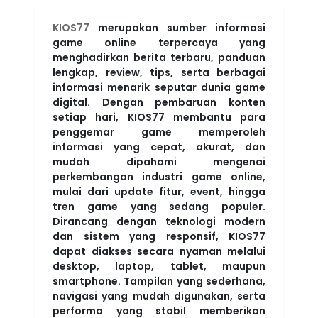
KIOS77
merupakan sumber informasi
game online terpercaya yang
menghadirkan berita terbaru, panduan
lengkap, review, tips, serta berbagai
informasi menarik seputar dunia game
digital. Dengan pembaruan konten
setiap hari, KIOS77 membantu para
penggemar game memperoleh
informasi yang cepat, akurat, dan
mudah dipahami mengenai
perkembangan industri game online,
mulai dari update fitur, event, hingga
tren game yang sedang populer.
Dirancang dengan teknologi modern
dan sistem yang responsif, KIOS77
dapat diakses secara nyaman melalui
desktop, laptop, tablet, maupun
smartphone. Tampilan yang sederhana,
navigasi yang mudah digunakan, serta
performa yang stabil memberikan