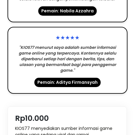
Pemain: Nabila Azzahra
★★★★★
"KIOS77 menurut saya adalah sumber informasi
game online yang terpercaya. Kontennya selalu
diperbarui setiap hari dengan berita, tips, dan
ulasan yang bermanfaat bagi para penggemar
game."
Pemain: Aditya Firmansyah
Rp10.000
KIOS77 menyediakan sumber informasi game
online yang sedang viral dan ramai