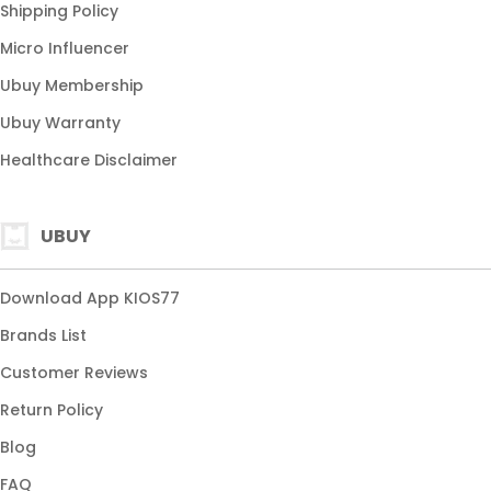
Shipping Policy
Micro Influencer
Ubuy Membership
Ubuy Warranty
Healthcare Disclaimer
UBUY
Download App KIOS77
Brands List
Customer Reviews
Return Policy
Blog
FAQ