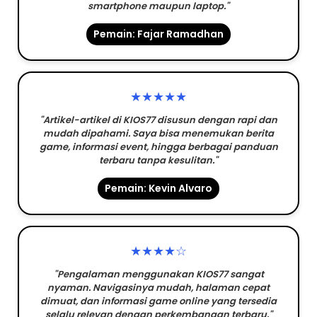
smartphone maupun laptop."
Pemain: Fajar Ramadhan
★★★★★
"Artikel-artikel di KIOS77 disusun dengan rapi dan
mudah dipahami. Saya bisa menemukan berita
game, informasi event, hingga berbagai panduan
terbaru tanpa kesulitan."
Pemain: Kevin Alvaro
★★★★☆
"Pengalaman menggunakan KIOS77 sangat
nyaman. Navigasinya mudah, halaman cepat
dimuat, dan informasi game online yang tersedia
selalu relevan dengan perkembangan terbaru."