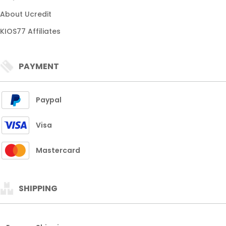
About Ucredit
KIOS77 Affiliates
PAYMENT
Paypal
Visa
Mastercard
SHIPPING