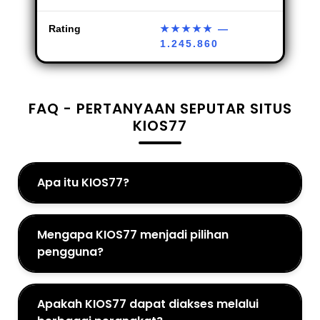
Rating
★★★★★
—
1.245.860
FAQ - PERTANYAAN SEPUTAR SITUS
KIOS77
Apa itu KIOS77?
Mengapa KIOS77 menjadi pilihan
pengguna?
Apakah KIOS77 dapat diakses melalui