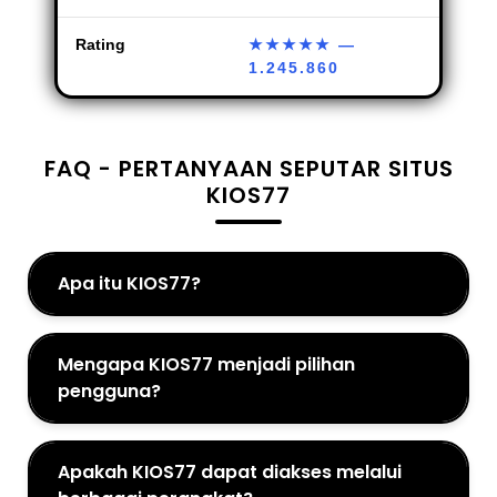
Rating
★★★★★
—
1.245.860
FAQ - PERTANYAAN SEPUTAR SITUS
KIOS77
Apa itu KIOS77?
Mengapa KIOS77 menjadi pilihan
pengguna?
Apakah KIOS77 dapat diakses melalui