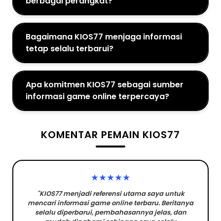
berbagai perangkat?
Bagaimana KIOS77 menjaga informasi
tetap selalu terbarui?
Apa komitmen KIOS77 sebagai sumber
informasi game online terpercaya?
KOMENTAR PEMAIN KIOS77
★★★★★
"KIOS77 menjadi referensi utama saya untuk
mencari informasi game online terbaru. Beritanya
selalu diperbarui, pembahasannya jelas, dan