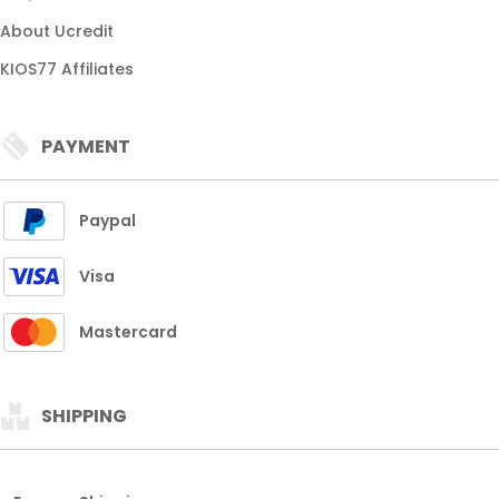
About Ucredit
KIOS77 Affiliates
PAYMENT
Paypal
Visa
Mastercard
SHIPPING