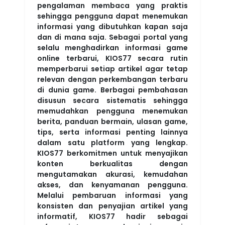
pengalaman membaca yang praktis
sehingga pengguna dapat menemukan
informasi yang dibutuhkan kapan saja
dan di mana saja. Sebagai portal yang
selalu menghadirkan informasi game
online terbarui, KIOS77 secara rutin
memperbarui setiap artikel agar tetap
relevan dengan perkembangan terbaru
di dunia game. Berbagai pembahasan
disusun secara sistematis sehingga
memudahkan pengguna menemukan
berita, panduan bermain, ulasan game,
tips, serta informasi penting lainnya
dalam satu platform yang lengkap.
KIOS77 berkomitmen untuk menyajikan
konten berkualitas dengan
mengutamakan akurasi, kemudahan
akses, dan kenyamanan pengguna.
Melalui pembaruan informasi yang
konsisten dan penyajian artikel yang
informatif, KIOS77 hadir sebagai