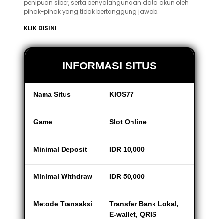
penipuan siber, serta penyalahgunaan data akun oleh
pihak-pihak yang tidak bertanggung jawab.
KLIK DISINI
.
INFORMASI SITUS
Nama Situs
KIOS77
Game
Slot Online
Minimal Deposit
IDR 10,000
Minimal Withdraw
IDR 50,000
Metode Transaksi
Transfer Bank Lokal,
E-wallet, QRIS