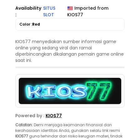
Availability
SITUS
Imported from
:
SLOT
KIOS77
Color :
Red
KIOS77 menyediakan sumber informasi game
online yang sedang viral dan ramai
diperbincangkan dikalangan pemain game online
saat ini.
Powered by :
KIOS77
Catatan:
Demi menjaga keamanan finansial dan
kerahasiaan identitas Anda, gunakan selalu link resmi
KIOS77
guna terhindar dari risiko kerugian materi, tindak