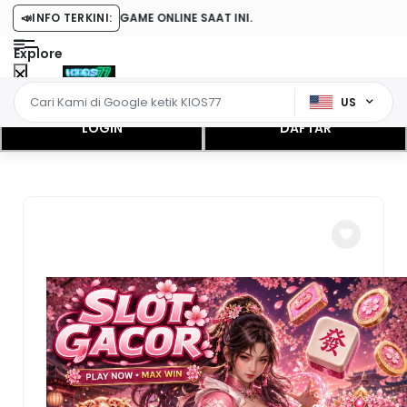
AN PEMAIN GAME ONLINE SAAT INI.
📣
INFO TERKINI:
Explore
US
LOGIN
DAFTAR