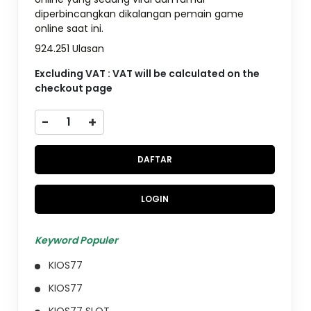
diperbincangkan dikalangan pemain game
online saat ini.
924.251 Ulasan
Excluding VAT : VAT will be calculated on the
checkout page
-
+
DAFTAR
LOGIN
Keyword Populer
KIOS77
KIOS77