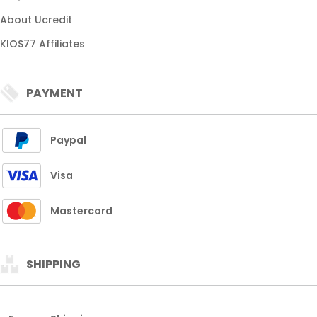
About Ucredit
KIOS77 Affiliates
PAYMENT
Paypal
Visa
Mastercard
SHIPPING