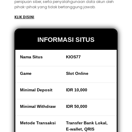
penipuan siber, serta penyalahgunaan data akun oleh
pihak-pihak yang tidak bertanggung jawab.
KLIK DISINI
.
INFORMASI SITUS
Nama Situs
KIOS77
Game
Slot Online
Minimal Deposit
IDR 10,000
Minimal Withdraw
IDR 50,000
Metode Transaksi
Transfer Bank Lokal,
E-wallet, QRIS