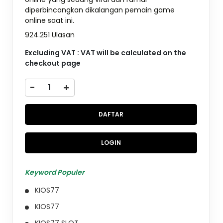
diperbincangkan dikalangan pemain game
online saat ini.
924.251 Ulasan
Excluding VAT : VAT will be calculated on the
checkout page
-
+
DAFTAR
LOGIN
Keyword Populer
KIOS77
KIOS77