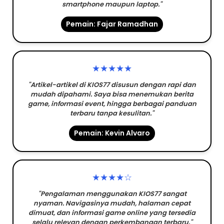
smartphone maupun laptop."
Pemain: Fajar Ramadhan
★★★★★
"Artikel-artikel di KIOS77 disusun dengan rapi dan
mudah dipahami. Saya bisa menemukan berita
game, informasi event, hingga berbagai panduan
terbaru tanpa kesulitan."
Pemain: Kevin Alvaro
★★★★☆
"Pengalaman menggunakan KIOS77 sangat
nyaman. Navigasinya mudah, halaman cepat
dimuat, dan informasi game online yang tersedia
selalu relevan dengan perkembangan terbaru."