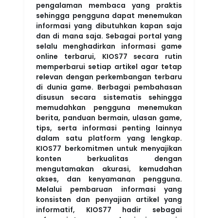
pengalaman membaca yang praktis
sehingga pengguna dapat menemukan
informasi yang dibutuhkan kapan saja
dan di mana saja. Sebagai portal yang
selalu menghadirkan informasi game
online terbarui, KIOS77 secara rutin
memperbarui setiap artikel agar tetap
relevan dengan perkembangan terbaru
di dunia game. Berbagai pembahasan
disusun secara sistematis sehingga
memudahkan pengguna menemukan
berita, panduan bermain, ulasan game,
tips, serta informasi penting lainnya
dalam satu platform yang lengkap.
KIOS77 berkomitmen untuk menyajikan
konten berkualitas dengan
mengutamakan akurasi, kemudahan
akses, dan kenyamanan pengguna.
Melalui pembaruan informasi yang
konsisten dan penyajian artikel yang
informatif, KIOS77 hadir sebagai