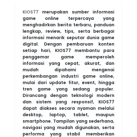
KIOS77
merupakan sumber informasi
game online terpercaya yang
menghadirkan berita terbaru, panduan
lengkap, review, tips, serta berbagai
informasi menarik seputar dunia game
digital. Dengan pembaruan konten
setiap hari, KIOS77 membantu para
penggemar game memperoleh
informasi yang cepat, akurat, dan
mudah dipahami mengenai
perkembangan industri game online,
mulai dari update fitur, event, hingga
tren game yang sedang populer.
Dirancang dengan teknologi modern
dan sistem yang responsif, KIOS77
dapat diakses secara nyaman melalui
desktop, laptop, tablet, maupun
smartphone. Tampilan yang sederhana,
navigasi yang mudah digunakan, serta
performa yang stabil memberikan