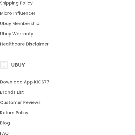
Shipping Policy
Micro Influencer
Ubuy Membership
Ubuy Warranty
Healthcare Disclaimer
UBUY
Download App KIOS77
Brands List
Customer Reviews
Return Policy
Blog
FAQ