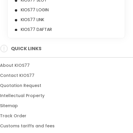
KIOS77 SLOT
KIOS77 LOGIN
KIOS77 LINK
KIOS77 DAFTAR
SLOT ONLINE
QUICK LINKS
SLOT GACOR
SLOT GACOR HARI INI
About KIOS77
SLOT OLYMPUS
Contact KIOS77
BANDAR SLOT
Quotation Request
SLOT RESMI
Intellectual Property
SLOT88
Sitemap
Track Order
Customs tariffs and fees