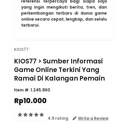
referensi terpercaya bagi siapa saja
yang ingin mengikuti berita, tren, dan
perkembangan terbaru di dunia game
online secara cepat, lengkap, dan selalu
terbarui.
KIOS77
KIOS77 > Sumber Informasi
Game Online Terkini Yang
Ramai Di Kalangan Pemain
Item #:
1.245.860
Rp10.000
4.9 rating
Write a Review