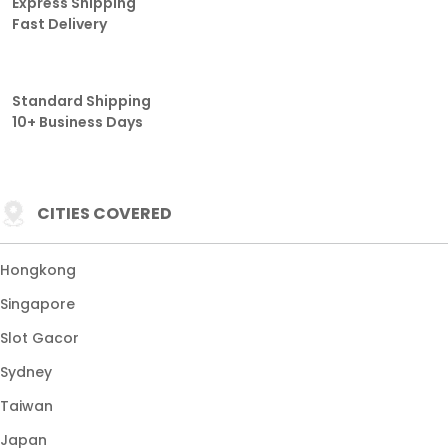
Express Shipping
Fast Delivery
Standard Shipping
10+ Business Days
CITIES COVERED
Hongkong
Singapore
Slot Gacor
Sydney
Taiwan
Japan