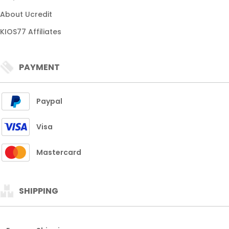
About Ucredit
KIOS77 Affiliates
PAYMENT
Paypal
Visa
Mastercard
SHIPPING