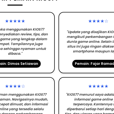
★★★★★
★★★★☆
suka menggunakan KIOS77
"Update yang disajikan KIO
nyediakan review, tips, dan
mengikuti perkembangan t
game yang lengkap dalam
dunia game online. Selain i
empat. Tampilannya juga
situs ini juga ringan diaks
na sehingga nyaman untuk
smartphone maupun lap
dibaca."
ain: Dimas Setiawan
Pemain: Fajar Rama
★★★★☆
★★★★★
aman menggunakan KIOS77
"KIOS77 menurut saya adal
yaman. Navigasinya mudah,
informasi game online
epat dimuat, dan informasi
terpercaya. Kontennya 
line yang tersedia selalu
diperbarui setiap hari deng
n dengan perkembangan
tips, dan ulasan yang berma