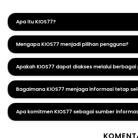
Apa itu KIOS77?
Mengapa KIOS77 menjadi pilihan pengguna?
Apakah KIOS77 dapat diakses melalui berbagai
Bagaimana KIOS77 menjaga informasi tetap sela
Apa komitmen KIOS77 sebagai sumber informas
KOMENTA