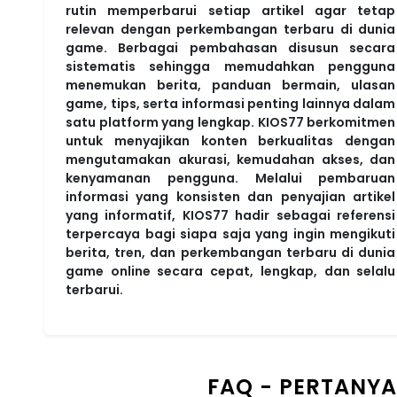
rutin memperbarui setiap artikel agar tetap
relevan dengan perkembangan terbaru di dunia
game. Berbagai pembahasan disusun secara
sistematis sehingga memudahkan pengguna
menemukan berita, panduan bermain, ulasan
game, tips, serta informasi penting lainnya dalam
satu platform yang lengkap. KIOS77 berkomitmen
untuk menyajikan konten berkualitas dengan
mengutamakan akurasi, kemudahan akses, dan
kenyamanan pengguna. Melalui pembaruan
informasi yang konsisten dan penyajian artikel
yang informatif, KIOS77 hadir sebagai referensi
terpercaya bagi siapa saja yang ingin mengikuti
berita, tren, dan perkembangan terbaru di dunia
game online secara cepat, lengkap, dan selalu
terbarui.
FAQ - PERTANYA