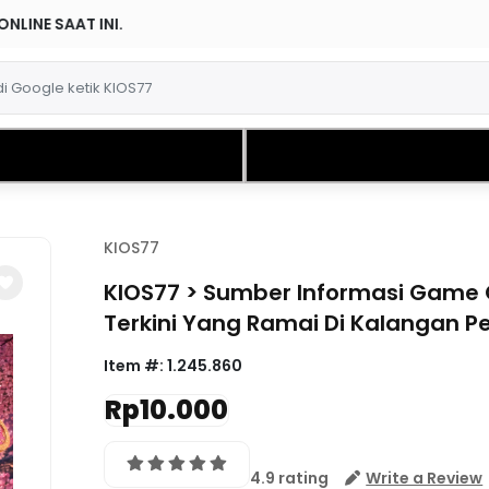
.
KIOS77
KIOS77 > Sumber Informasi Game 
Terkini Yang Ramai Di Kalangan 
Item #:
1.245.860
Rp10.000
4.9 rating
Write a Review