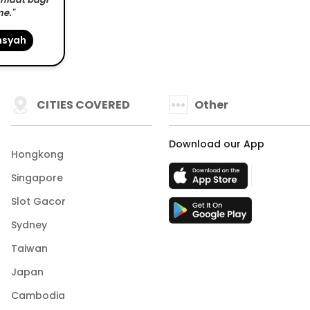
e."
nsyah
CITIES COVERED
Other
Download our App
Hongkong
Singapore
Slot Gacor
Sydney
Taiwan
Japan
Cambodia