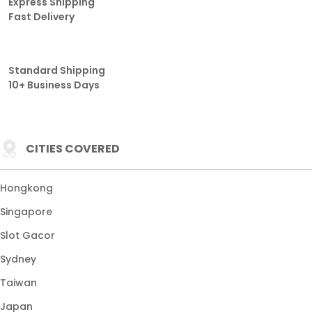
Express Shipping
Fast Delivery
Standard Shipping
10+ Business Days
CITIES COVERED
Hongkong
Singapore
Slot Gacor
Sydney
Taiwan
Japan