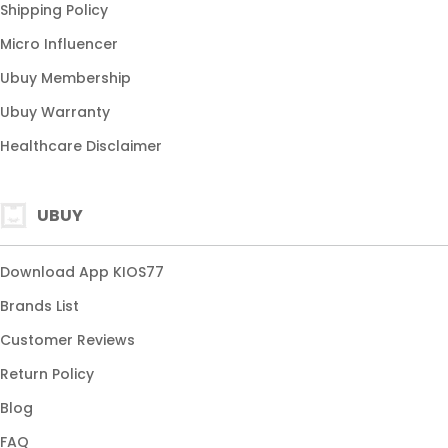
Shipping Policy
Micro Influencer
Ubuy Membership
Ubuy Warranty
Healthcare Disclaimer
UBUY
Download App KIOS77
Brands List
Customer Reviews
Return Policy
Blog
FAQ