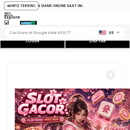
NGAN PEMAIN GAME ONLINE SAAT INI.
📣
INFO TERKINI:
Explore
US
LOGIN
DAFTAR