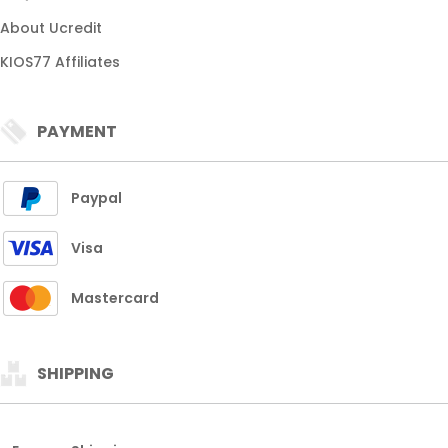
About Ucredit
KIOS77 Affiliates
PAYMENT
Paypal
Visa
Mastercard
SHIPPING