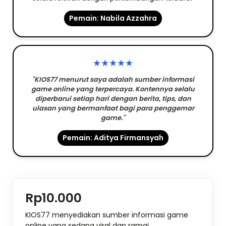
Pemain: Nabila Azzahra
★★★★★
"KIOS77 menurut saya adalah sumber informasi
game online yang terpercaya. Kontennya selalu
diperbarui setiap hari dengan berita, tips, dan
ulasan yang bermanfaat bagi para penggemar
game."
Pemain: Aditya Firmansyah
Rp10.000
KIOS77 menyediakan sumber informasi game
online yang sedang viral dan ramai