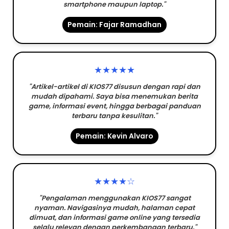
smartphone maupun laptop."
Pemain: Fajar Ramadhan
★★★★★
"Artikel-artikel di KIOS77 disusun dengan rapi dan
mudah dipahami. Saya bisa menemukan berita
game, informasi event, hingga berbagai panduan
terbaru tanpa kesulitan."
Pemain: Kevin Alvaro
★★★★☆
"Pengalaman menggunakan KIOS77 sangat
nyaman. Navigasinya mudah, halaman cepat
dimuat, dan informasi game online yang tersedia
selalu relevan dengan perkembangan terbaru."