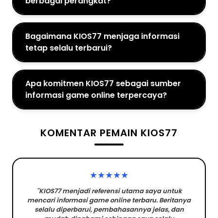
berbagai perangkat?
Bagaimana KIOS77 menjaga informasi
tetap selalu terbarui?
Apa komitmen KIOS77 sebagai sumber
informasi game online terpercaya?
KOMENTAR PEMAIN KIOS77
★★★★★
"KIOS77 menjadi referensi utama saya untuk
mencari informasi game online terbaru. Beritanya
selalu diperbarui, pembahasannya jelas, dan