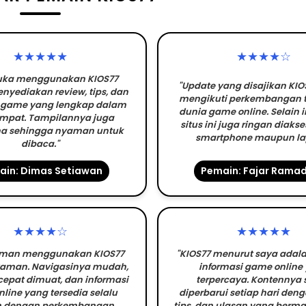
★★★★★
★★★★☆
suka menggunakan KIOS77
"Update yang disajikan KIO
nyediakan review, tips, dan
mengikuti perkembangan t
game yang lengkap dalam
dunia game online. Selain i
empat. Tampilannya juga
situs ini juga ringan diaks
na sehingga nyaman untuk
smartphone maupun lap
dibaca."
ain: Dimas Setiawan
Pemain: Fajar Rama
★★★★☆
★★★★★
aman menggunakan KIOS77
"KIOS77 menurut saya adal
yaman. Navigasinya mudah,
informasi game online
epat dimuat, dan informasi
terpercaya. Kontennya 
line yang tersedia selalu
diperbarui setiap hari deng
n dengan perkembangan
tips, dan ulasan yang berma