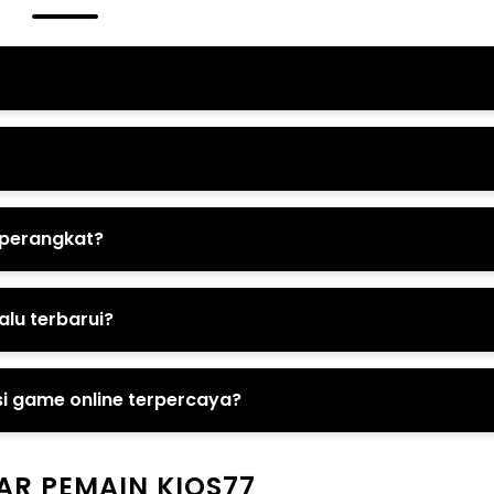
 perangkat?
lu terbarui?
i game online terpercaya?
R PEMAIN KIOS77