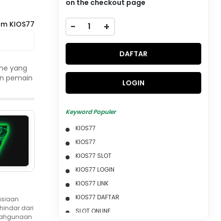
on the checkout page
om KIOS77
-
+
DAFTAR
ine yang
an pemain
LOGIN
Keyword Populer
KIOS77
KIOS77
KIOS77 SLOT
KIOS77 LOGIN
KIOS77 LINK
KIOS77 DAFTAR
asiaan
hindar dari
SLOT ONLINE
yalahgunaan