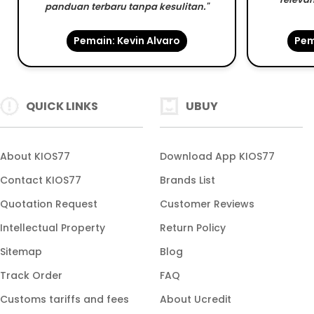
panduan terbaru tanpa kesulitan."
Pemain: Kevin Alvaro
Pem
QUICK LINKS
UBUY
About KIOS77
Download App KIOS77
Contact KIOS77
Brands List
Quotation Request
Customer Reviews
Intellectual Property
Return Policy
Sitemap
Blog
Track Order
FAQ
Customs tariffs and fees
About Ucredit