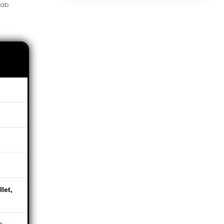
SLOT GACOR
wab.
SLOT GACOR HARI INI
SLOT OLYMPUS
BANDAR SLOT
SLOT RESMI
SLOT88
let,