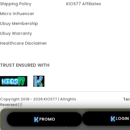
Shipping Policy
KIOS77 Affiliates
Micro Influencer
Ubuy Membership
Ubuy Warranty
Healthcare Disclaimer
TRUST ENSURED WITH
Copyright 2018 - 2026 KIOS77 | Allrights
Te
Reversed | Ƒ
LOGIN
PROMO