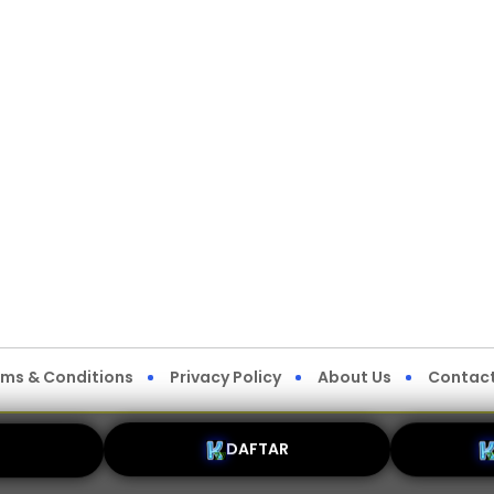
rms & Conditions
Privacy Policy
About Us
Contact
DAFTAR