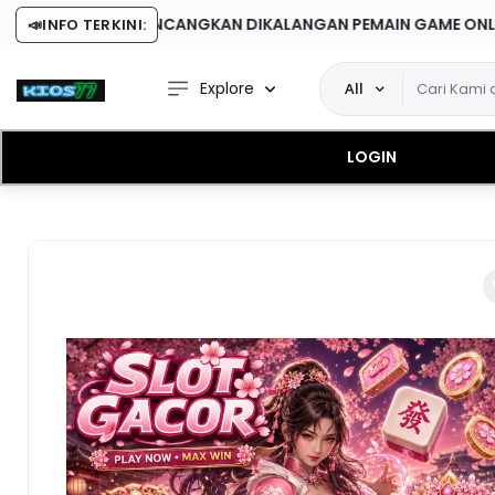
DIPERBINCANGKAN DIKALANGAN PEMAIN GAME ONLINE SAAT INI.
📣
INFO TERKINI:
Explore
All
LOGIN