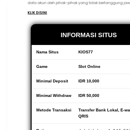
data akun oleh pihak-pihak yang tidak bertanggung ja
KLIK DISINI
.
INFORMASI SITUS
Nama Situs
KIOS77
Game
Slot Online
Minimal Deposit
IDR 10,000
Minimal Withdraw
IDR 50,000
Metode Transaksi
Transfer Bank Lokal, E-wal
QRIS