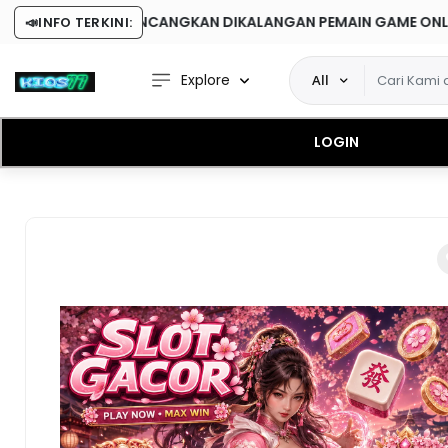
PERBINCANGKAN DIKALANGAN PEMAIN GAME ONLINE SAAT INI.
📣
INFO TERKINI:
Explore
All
LOGIN