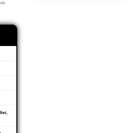
SLOT GACOR
wab.
SLOT GACOR HARI INI
SLOT OLYMPUS
BANDAR SLOT
SLOT RESMI
SLOT88
let,