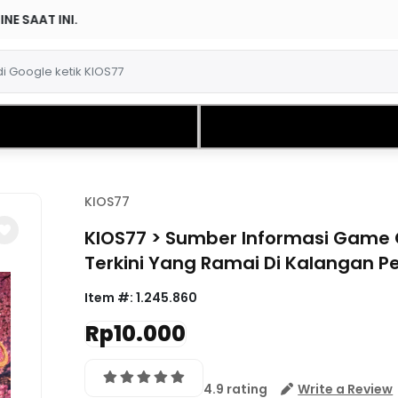
KIOS77
KIOS77 > Sumber Informasi Game 
Terkini Yang Ramai Di Kalangan 
Item #:
1.245.860
Rp10.000
4.9 rating
Write a Review