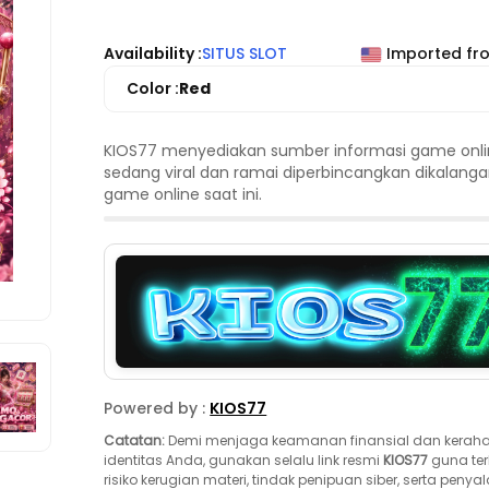
Availability :
SITUS SLOT
Imported fr
Color :
Red
KIOS77 menyediakan sumber informasi game onl
sedang viral dan ramai diperbincangkan dikalang
game online saat ini.
Powered by :
KIOS77
Catatan:
Demi menjaga keamanan finansial dan kerah
identitas Anda, gunakan selalu link resmi
KIOS77
guna ter
risiko kerugian materi, tindak penipuan siber, serta pen