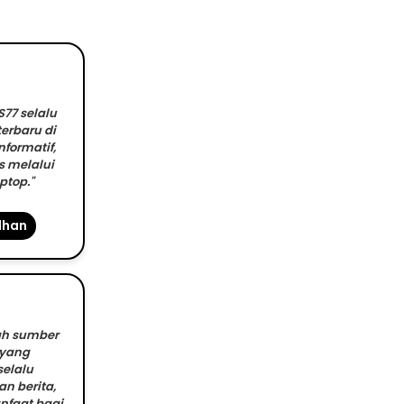
S77 selalu
erbaru di
nformatif,
es melalui
top."
dhan
ah sumber
 yang
selalu
an berita,
nfaat bagi