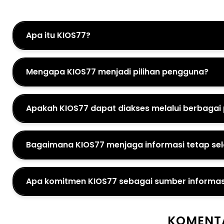
Apa itu KIOS77?
Mengapa KIOS77 menjadi pilihan pengguna?
Apakah KIOS77 dapat diakses melalui berbagai
Bagaimana KIOS77 menjaga informasi tetap sela
Apa komitmen KIOS77 sebagai sumber informas
KOMENTA