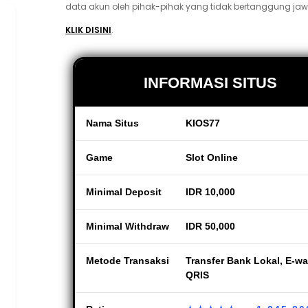
data akun oleh pihak-pihak yang tidak bertanggung ja
KLIK DISINI
.
INFORMASI SITUS
Nama Situs
KIOS77
Game
Slot Online
Minimal Deposit
IDR 10,000
Minimal Withdraw
IDR 50,000
Metode Transaksi
Transfer Bank Lokal, E-wal
QRIS