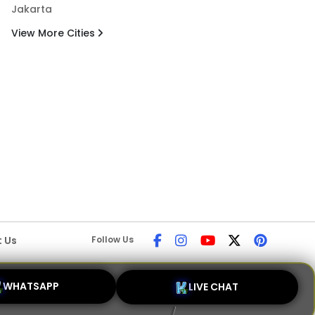
Jakarta
View More Cities
 Us
Follow Us
LIVE CHAT
WHATSAPP