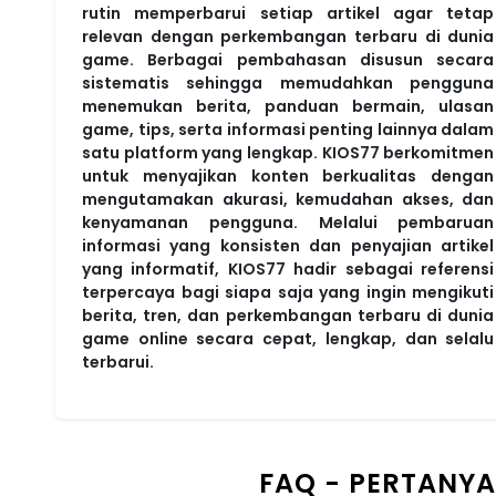
rutin memperbarui setiap artikel agar tetap
relevan dengan perkembangan terbaru di dunia
game. Berbagai pembahasan disusun secara
sistematis sehingga memudahkan pengguna
menemukan berita, panduan bermain, ulasan
game, tips, serta informasi penting lainnya dalam
satu platform yang lengkap. KIOS77 berkomitmen
untuk menyajikan konten berkualitas dengan
mengutamakan akurasi, kemudahan akses, dan
kenyamanan pengguna. Melalui pembaruan
informasi yang konsisten dan penyajian artikel
yang informatif, KIOS77 hadir sebagai referensi
terpercaya bagi siapa saja yang ingin mengikuti
berita, tren, dan perkembangan terbaru di dunia
game online secara cepat, lengkap, dan selalu
terbarui.
FAQ - PERTANYA