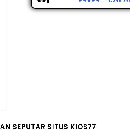
Rating
★★★★★
— 1.245.86
AN SEPUTAR SITUS KIOS77