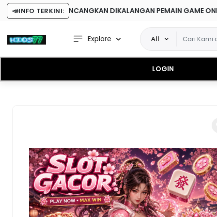
IPERBINCANGKAN DIKALANGAN PEMAIN GAME ONLINE SAAT INI.
📣
INFO TERKINI:
Explore
All
LOGIN