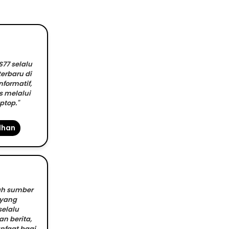
S77 selalu
erbaru di
nformatif,
es melalui
top."
dhan
ah sumber
 yang
selalu
an berita,
nfaat bagi