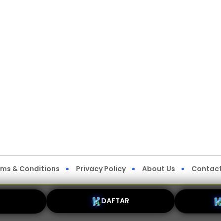
rms & Conditions
Privacy Policy
About Us
Contact
DAFTAR