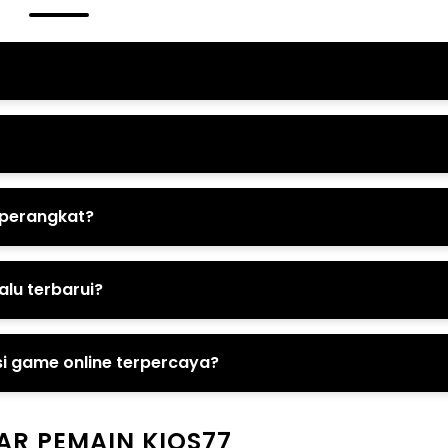
 perangkat?
lu terbarui?
i game online terpercaya?
R PEMAIN KIOS77