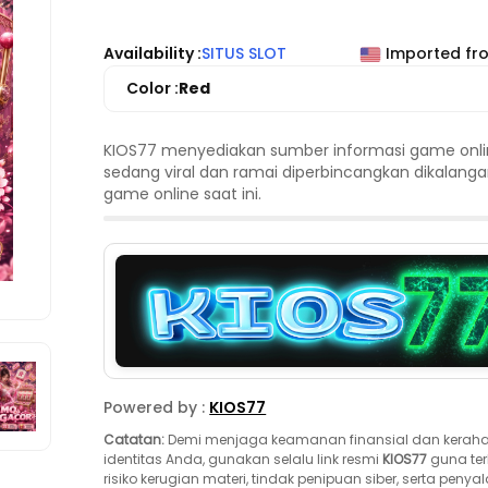
Availability :
SITUS SLOT
Imported fr
Color :
Red
KIOS77 menyediakan sumber informasi game onl
sedang viral dan ramai diperbincangkan dikalang
game online saat ini.
Powered by :
KIOS77
Catatan:
Demi menjaga keamanan finansial dan kerah
identitas Anda, gunakan selalu link resmi
KIOS77
guna ter
risiko kerugian materi, tindak penipuan siber, serta pen