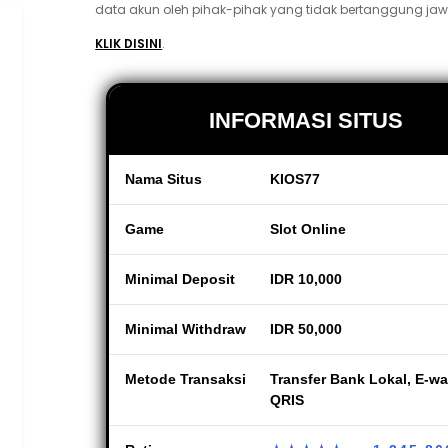
data akun oleh pihak-pihak yang tidak bertanggung ja
KLIK DISINI
.
INFORMASI SITUS
Nama Situs
KIOS77
Game
Slot Online
Minimal Deposit
IDR 10,000
Minimal Withdraw
IDR 50,000
Metode Transaksi
Transfer Bank Lokal, E-wal
QRIS