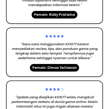
mudah dipahami sehingga saya selalu
mendapatkan informasi terkini."
Pemain: Rizky Pratama
★★★★★
"Saya suka menggunakan KIOS77 karena
menyediakan review, tips, dan panduan game yang
lengkap dalam satu tempat. Tampilannya juga
sederhana sehingga nyaman untuk dibaca."
Pemain: Dimas Setiawan
★★★★☆
"Update yang disajikan KIOS77 selalu mengikuti
perkembangan terbaru di dunia game online. Selain
informatif, situs ini juga ringan diakses melalui