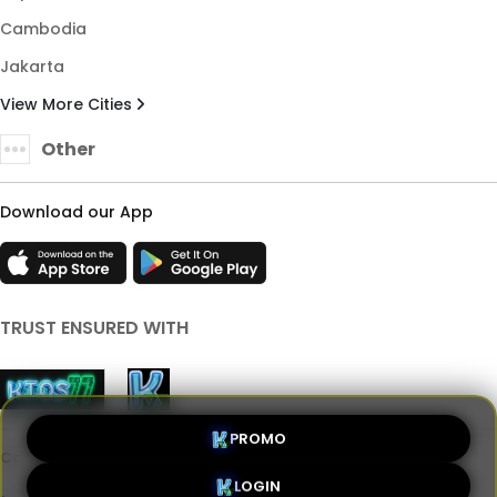
Cambodia
Jakarta
View More Cities
Other
Download our App
TRUST ENSURED WITH
PROMO
Copyright 2018 - 2026 KIOS77 | Allrights Reversed | Ƒ
LOGIN