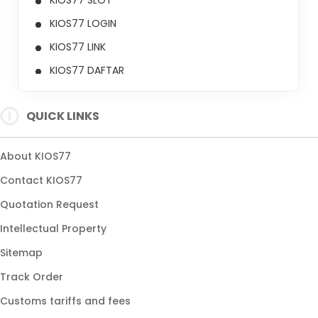
KIOS77 SLOT
KIOS77 LOGIN
KIOS77 LINK
KIOS77 DAFTAR
SLOT ONLINE
QUICK LINKS
SLOT GACOR
SLOT GACOR HARI INI
About KIOS77
SLOT OLYMPUS
Contact KIOS77
BANDAR SLOT
Quotation Request
SLOT RESMI
Intellectual Property
SLOT88
Sitemap
Track Order
Customs tariffs and fees