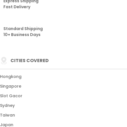
Express Shipping
Fast Delivery
Standard Shipping
10+ Business Days
CITIES COVERED
Hongkong
Singapore
Slot Gacor
Sydney
Taiwan
Japan