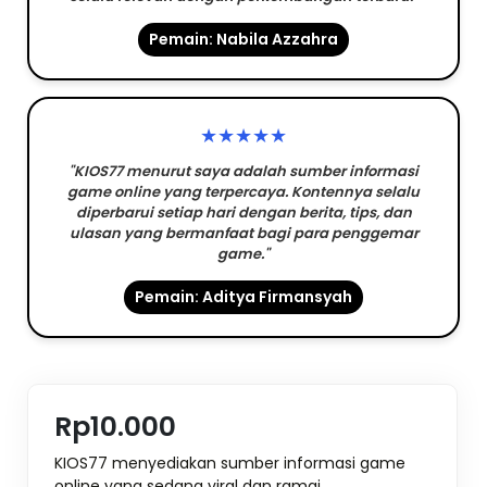
Pemain: Nabila Azzahra
★★★★★
"KIOS77 menurut saya adalah sumber informasi
game online yang terpercaya. Kontennya selalu
diperbarui setiap hari dengan berita, tips, dan
ulasan yang bermanfaat bagi para penggemar
game."
Pemain: Aditya Firmansyah
Rp10.000
KIOS77 menyediakan sumber informasi game
online yang sedang viral dan ramai