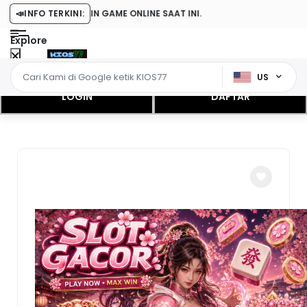
ANGAN PEMAIN GAME ONLINE SAAT INI.
📣
INFO TERKINI:
Explore
US
LOGIN
DAFTAR