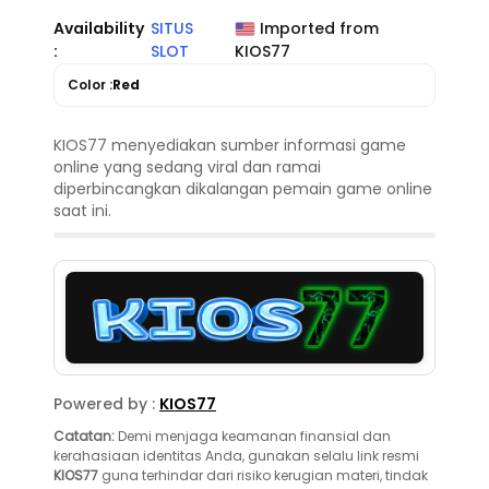
Availability
SITUS
Imported from
:
SLOT
KIOS77
Color :
Red
KIOS77 menyediakan sumber informasi game
online yang sedang viral dan ramai
diperbincangkan dikalangan pemain game online
saat ini.
Powered by :
KIOS77
Catatan:
Demi menjaga keamanan finansial dan
kerahasiaan identitas Anda, gunakan selalu link resmi
KIOS77
guna terhindar dari risiko kerugian materi, tindak