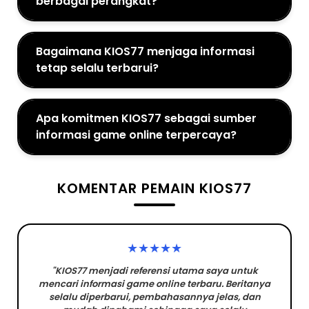
berbagai perangkat?
Bagaimana KIOS77 menjaga informasi
tetap selalu terbarui?
Apa komitmen KIOS77 sebagai sumber
informasi game online terpercaya?
KOMENTAR PEMAIN KIOS77
★★★★★
"KIOS77 menjadi referensi utama saya untuk
mencari informasi game online terbaru. Beritanya
selalu diperbarui, pembahasannya jelas, dan