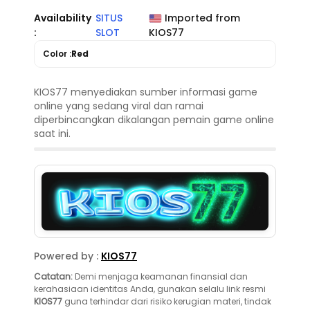
Availability
SITUS
Imported from
:
SLOT
KIOS77
Color :
Red
KIOS77 menyediakan sumber informasi game
online yang sedang viral dan ramai
diperbincangkan dikalangan pemain game online
saat ini.
Powered by :
KIOS77
Catatan:
Demi menjaga keamanan finansial dan
kerahasiaan identitas Anda, gunakan selalu link resmi
KIOS77
guna terhindar dari risiko kerugian materi, tindak