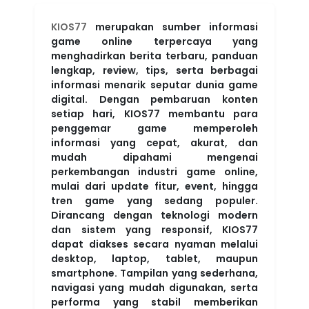
KIOS77
merupakan sumber informasi
game online terpercaya yang
menghadirkan berita terbaru, panduan
lengkap, review, tips, serta berbagai
informasi menarik seputar dunia game
digital. Dengan pembaruan konten
setiap hari, KIOS77 membantu para
penggemar game memperoleh
informasi yang cepat, akurat, dan
mudah dipahami mengenai
perkembangan industri game online,
mulai dari update fitur, event, hingga
tren game yang sedang populer.
Dirancang dengan teknologi modern
dan sistem yang responsif, KIOS77
dapat diakses secara nyaman melalui
desktop, laptop, tablet, maupun
smartphone. Tampilan yang sederhana,
navigasi yang mudah digunakan, serta
performa yang stabil memberikan