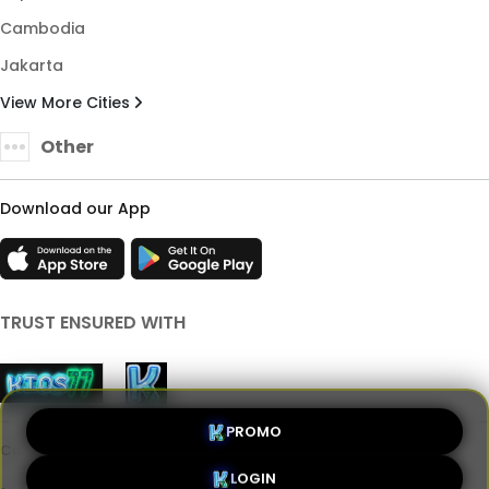
Cambodia
Jakarta
View More Cities
Other
Download our App
TRUST ENSURED WITH
PROMO
Copyright 2018 - 2026 KIOS77 | Allrights Reversed | Ƒ
LOGIN