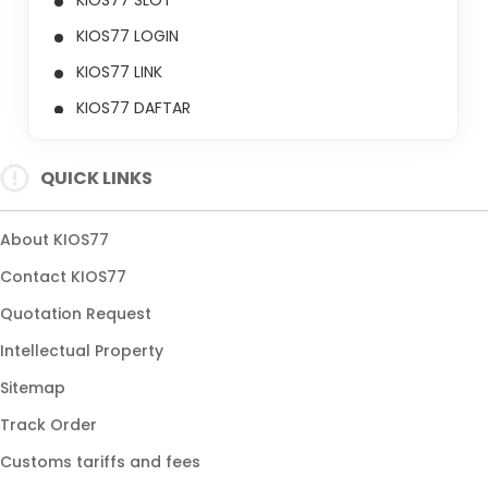
KIOS77 SLOT
KIOS77 LOGIN
KIOS77 LINK
KIOS77 DAFTAR
SLOT ONLINE
QUICK LINKS
SLOT GACOR
SLOT GACOR HARI INI
About KIOS77
SLOT OLYMPUS
Contact KIOS77
BANDAR SLOT
Quotation Request
SLOT RESMI
Intellectual Property
SLOT88
Sitemap
Track Order
Customs tariffs and fees