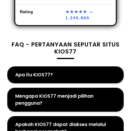
Rating
★★★★★
—
1.245.860
FAQ - PERTANYAAN SEPUTAR SITUS
KIOS77
Apa itu KIOS77?
Mengapa KIOS77 menjadi pilihan
pengguna?
Apakah KIOS77 dapat diakses melalui