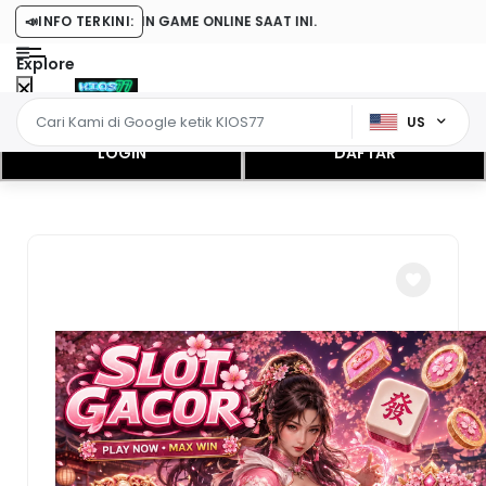
ANGAN PEMAIN GAME ONLINE SAAT INI.
📣
INFO TERKINI:
Explore
US
LOGIN
DAFTAR