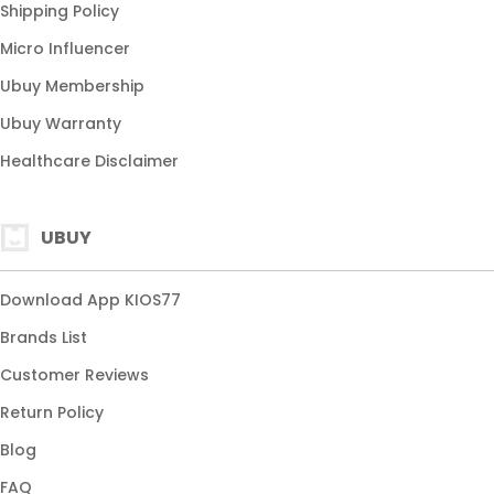
Shipping Policy
Micro Influencer
Ubuy Membership
Ubuy Warranty
Healthcare Disclaimer
UBUY
Download App KIOS77
Brands List
Customer Reviews
Return Policy
Blog
FAQ