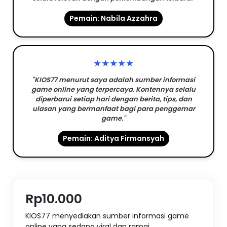
Pemain: Nabila Azzahra
★★★★★
"KIOS77 menurut saya adalah sumber informasi
game online yang terpercaya. Kontennya selalu
diperbarui setiap hari dengan berita, tips, dan
ulasan yang bermanfaat bagi para penggemar
game."
Pemain: Aditya Firmansyah
Rp10.000
KIOS77 menyediakan sumber informasi game
online yang sedang viral dan ramai