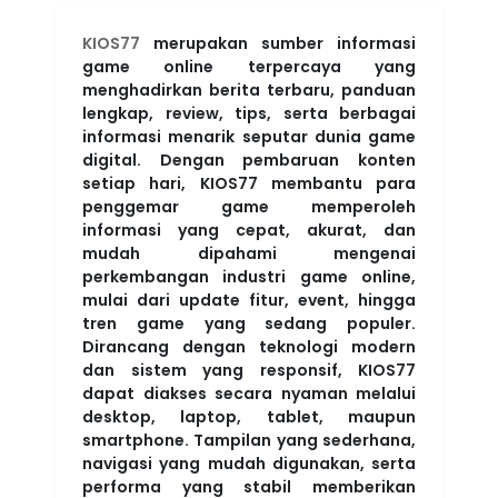
KIOS77
merupakan sumber informasi
game online terpercaya yang
menghadirkan berita terbaru, panduan
lengkap, review, tips, serta berbagai
informasi menarik seputar dunia game
digital. Dengan pembaruan konten
setiap hari, KIOS77 membantu para
penggemar game memperoleh
informasi yang cepat, akurat, dan
mudah dipahami mengenai
perkembangan industri game online,
mulai dari update fitur, event, hingga
tren game yang sedang populer.
Dirancang dengan teknologi modern
dan sistem yang responsif, KIOS77
dapat diakses secara nyaman melalui
desktop, laptop, tablet, maupun
smartphone. Tampilan yang sederhana,
navigasi yang mudah digunakan, serta
performa yang stabil memberikan