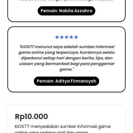
Pemain: Nabila Azzahra
★★★★★
"KIOS77 menurut saya adalah sumber informasi
game online yang terpercaya. Kontennya selalu
diperbarui setiap hari dengan berita, tips, dan
ulasan yang bermanfaat bagi para penggemar
game."
Pemain: Aditya Firmansyah
Rp10.000
KIOS77 menyediakan sumber informasi game
online yang sedang viral dan ramai