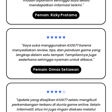
mudah dipahami sehingga saya selalu
mendapatkan informasi terkini."
Pemain: Rizky Pratama
★★★★★
"Saya suka menggunakan KIOS77 karena
menyediakan review, tips, dan panduan game yang
lengkap dalam satu tempat. Tampilannya juga
sederhana sehingga nyaman untuk dibaca."
Pemain: Dimas Setiawan
★★★★☆
"Update yang disajikan KIOS77 selalu mengikuti
perkembangan terbaru di dunia game online. Selain
informatif, situs ini juga ringan diakses melalui