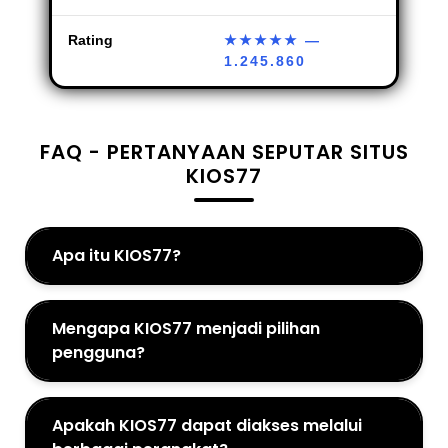
Rating
★★★★★
—
1.245.860
FAQ - PERTANYAAN SEPUTAR SITUS
KIOS77
Apa itu KIOS77?
Mengapa KIOS77 menjadi pilihan
pengguna?
Apakah KIOS77 dapat diakses melalui