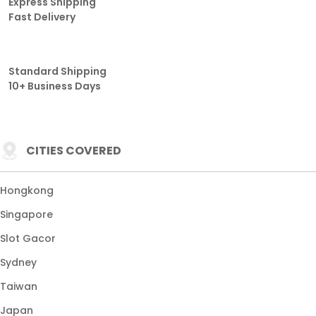
Express Shipping
Fast Delivery
Standard Shipping
10+ Business Days
CITIES COVERED
Hongkong
Singapore
Slot Gacor
Sydney
Taiwan
Japan