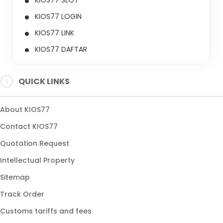
KIOS77 SLOT
KIOS77 LOGIN
KIOS77 LINK
KIOS77 DAFTAR
SLOT ONLINE
QUICK LINKS
SLOT GACOR
SLOT GACOR HARI INI
About KIOS77
SLOT OLYMPUS
Contact KIOS77
BANDAR SLOT
Quotation Request
SLOT RESMI
Intellectual Property
SLOT88
Sitemap
Track Order
Customs tariffs and fees