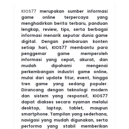
KIOS77
merupakan sumber informasi
game online terpercaya yang
menghadirkan berita terbaru, panduan
lengkap, review, tips, serta berbagai
informasi menarik seputar dunia game
digital. Dengan pembaruan konten
setiap hari, KIOS77 membantu para
penggemar game memperoleh
informasi yang cepat, akurat, dan
mudah dipahami mengenai
perkembangan industri game online,
mulai dari update fitur, event, hingga
tren game yang sedang populer.
Dirancang dengan teknologi modern
dan sistem yang responsif, KIOS77
dapat diakses secara nyaman melalui
desktop, laptop, tablet, maupun
smartphone. Tampilan yang sederhana,
navigasi yang mudah digunakan, serta
performa yang stabil memberikan