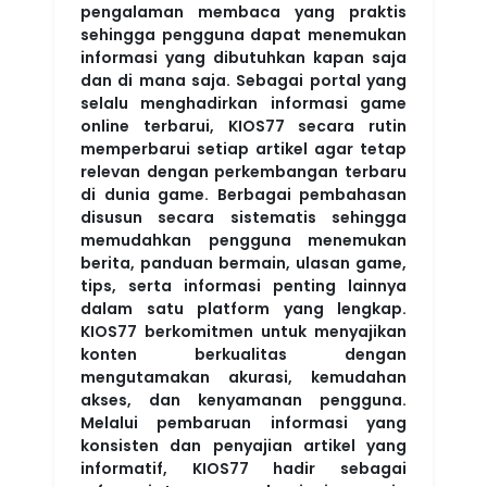
pengalaman membaca yang praktis
sehingga pengguna dapat menemukan
informasi yang dibutuhkan kapan saja
dan di mana saja. Sebagai portal yang
selalu menghadirkan informasi game
online terbarui, KIOS77 secara rutin
memperbarui setiap artikel agar tetap
relevan dengan perkembangan terbaru
di dunia game. Berbagai pembahasan
disusun secara sistematis sehingga
memudahkan pengguna menemukan
berita, panduan bermain, ulasan game,
tips, serta informasi penting lainnya
dalam satu platform yang lengkap.
KIOS77 berkomitmen untuk menyajikan
konten berkualitas dengan
mengutamakan akurasi, kemudahan
akses, dan kenyamanan pengguna.
Melalui pembaruan informasi yang
konsisten dan penyajian artikel yang
informatif, KIOS77 hadir sebagai