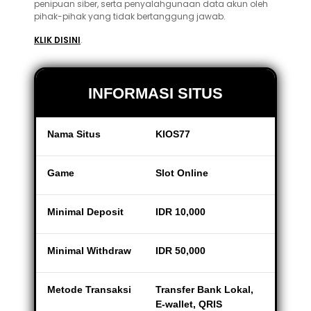
penipuan siber, serta penyalahgunaan data akun oleh
pihak-pihak yang tidak bertanggung jawab.
KLIK DISINI
.
INFORMASI SITUS
Nama Situs
KIOS77
Game
Slot Online
Minimal Deposit
IDR 10,000
Minimal Withdraw
IDR 50,000
Metode Transaksi
Transfer Bank Lokal,
E-wallet, QRIS