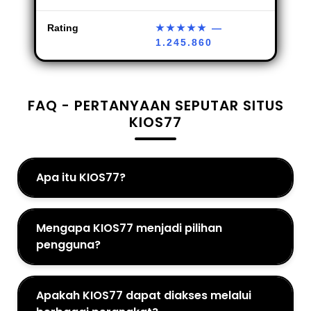
Rating
★★★★★
—
1.245.860
FAQ - PERTANYAAN SEPUTAR SITUS
KIOS77
Apa itu KIOS77?
Mengapa KIOS77 menjadi pilihan
pengguna?
Apakah KIOS77 dapat diakses melalui