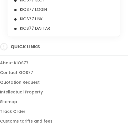
KIOS77 SLOT
KIOS77 LOGIN
KIOS77 LINK
KIOS77 DAFTAR
SLOT ONLINE
QUICK LINKS
SLOT GACOR
SLOT GACOR HARI INI
About KIOS77
SLOT OLYMPUS
Contact KIOS77
BANDAR SLOT
Quotation Request
SLOT RESMI
Intellectual Property
SLOT88
Sitemap
Track Order
Customs tariffs and fees