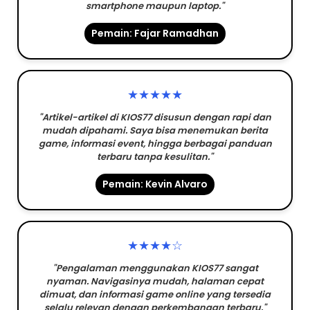
smartphone maupun laptop."
Pemain: Fajar Ramadhan
★★★★★
"Artikel-artikel di KIOS77 disusun dengan rapi dan
mudah dipahami. Saya bisa menemukan berita
game, informasi event, hingga berbagai panduan
terbaru tanpa kesulitan."
Pemain: Kevin Alvaro
★★★★☆
"Pengalaman menggunakan KIOS77 sangat
nyaman. Navigasinya mudah, halaman cepat
dimuat, dan informasi game online yang tersedia
selalu relevan dengan perkembangan terbaru."