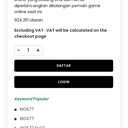
diperbincangkan dikalangan pemain game
online saat ini.
924.251 Ulasan
Excluding VAT : VAT will be calculated on the
checkout page
-
+
DAFTAR
LOGIN
Keyword Populer
KIOS77
KIOS77