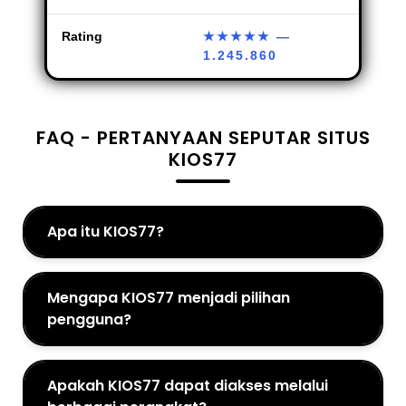
Rating
★★★★★
—
1.245.860
FAQ - PERTANYAAN SEPUTAR SITUS
KIOS77
Apa itu KIOS77?
Mengapa KIOS77 menjadi pilihan
pengguna?
Apakah KIOS77 dapat diakses melalui