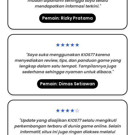
mudah dipahami sehingga saya selalu
mendapatkan informasi terkini."
Pemain: Rizky Pratama
★★★★★
"Saya suka menggunakan KIOS77 karena
menyediakan review, tips, dan panduan game yang
lengkap dalam satu tempat. Tampilannya juga
sederhana sehingga nyaman untuk dibaca."
Pemain: Dimas Setiawan
★★★★☆
"Update yang disajikan KIOS77 selalu mengikuti
perkembangan terbaru di dunia game online. Selain
informatif, situs ini juga ringan diakses melalui