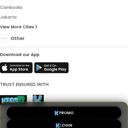
Cambodia
Jakarta
View More Cities
Other
Download our App
TRUST ENSURED WITH
PROMO
Copyright 2018 - 2026 KIOS77 | Allrights Reversed | Ƒ
LOGIN