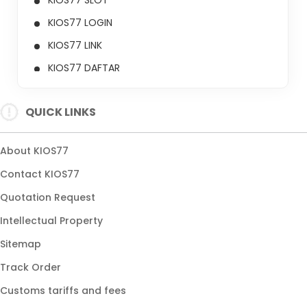
KIOS77 SLOT
KIOS77 LOGIN
KIOS77 LINK
KIOS77 DAFTAR
SLOT ONLINE
QUICK LINKS
SLOT GACOR
SLOT GACOR HARI INI
About KIOS77
SLOT OLYMPUS
Contact KIOS77
BANDAR SLOT
Quotation Request
SLOT RESMI
Intellectual Property
SLOT88
Sitemap
Track Order
Customs tariffs and fees