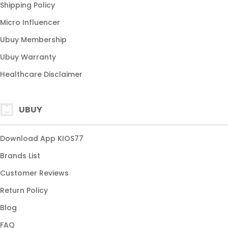
Shipping Policy
Micro Influencer
Ubuy Membership
Ubuy Warranty
Healthcare Disclaimer
UBUY
Download App KIOS77
Brands List
Customer Reviews
Return Policy
Blog
FAQ