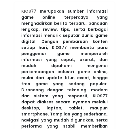
KIOS77
merupakan sumber informasi
game online terpercaya yang
menghadirkan berita terbaru, panduan
lengkap, review, tips, serta berbagai
informasi menarik seputar dunia game
digital. Dengan pembaruan konten
setiap hari, KIOS77 membantu para
penggemar game memperoleh
informasi yang cepat, akurat, dan
mudah dipahami mengenai
perkembangan industri game online,
mulai dari update fitur, event, hingga
tren game yang sedang populer.
Dirancang dengan teknologi modern
dan sistem yang responsif, KIOS77
dapat diakses secara nyaman melalui
desktop, laptop, tablet, maupun
smartphone. Tampilan yang sederhana,
navigasi yang mudah digunakan, serta
performa yang stabil memberikan