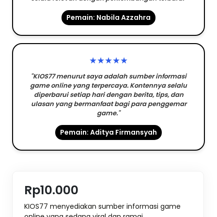
Pemain: Nabila Azzahra
★★★★★
"KIOS77 menurut saya adalah sumber informasi
game online yang terpercaya. Kontennya selalu
diperbarui setiap hari dengan berita, tips, dan
ulasan yang bermanfaat bagi para penggemar
game."
Pemain: Aditya Firmansyah
Rp10.000
KIOS77 menyediakan sumber informasi game
online yang sedang viral dan ramai