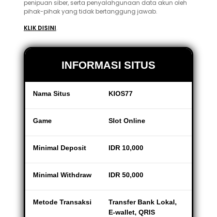
penipuan siber, serta penyalahgunaan data akun oleh
pihak-pihak yang tidak bertanggung jawab.
KLIK DISINI
.
INFORMASI SITUS
Nama Situs
KIOS77
Game
Slot Online
Minimal Deposit
IDR 10,000
Minimal Withdraw
IDR 50,000
Metode Transaksi
Transfer Bank Lokal,
E-wallet, QRIS