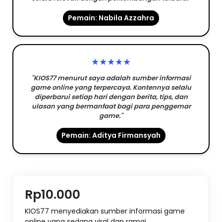
Pemain: Nabila Azzahra
★★★★★
"KIOS77 menurut saya adalah sumber informasi
game online yang terpercaya. Kontennya selalu
diperbarui setiap hari dengan berita, tips, dan
ulasan yang bermanfaat bagi para penggemar
game."
Pemain: Aditya Firmansyah
Rp10.000
KIOS77 menyediakan sumber informasi game
online yang sedang viral dan ramai