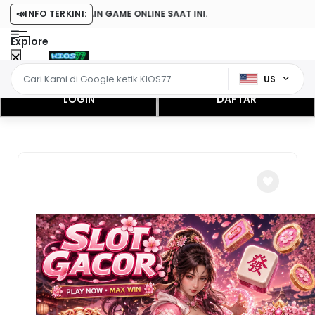
ANGAN PEMAIN GAME ONLINE SAAT INI.
📣
INFO TERKINI:
Explore
US
LOGIN
DAFTAR