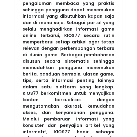
pengalaman membaca yang praktis
sehingga pengguna dapat menemukan
informasi yang dibutuhkan kapan saja
dan di mana saja. Sebagai portal yang
selalu menghadirkan informasi game
online terbarui, KIOS77 secara rutin
memperbarui setiap artikel agar tetap
relevan dengan perkembangan terbaru
di dunia game. Berbagai pembahasan
disusun secara sistematis sehingga
memudahkan pengguna menemukan
berita, panduan bermain, ulasan game,
tips, serta informasi penting lainnya
dalam satu platform yang lengkap.
KIOS77 berkomitmen untuk menyajikan
konten berkualitas dengan
mengutamakan akurasi, kemudahan
akses, dan kenyamanan pengguna.
Melalui pembaruan informasi yang
konsisten dan penyajian artikel yang
informatif, KIOS77 hadir sebagai