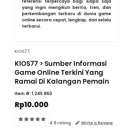
referensi terpercaya bagi siapa saja
yang ingin mengikuti berita, tren, dan
perkembangan terbaru di dunia game
online secara cepat, lengkap, dan selalu
terbarui.
KIOS77
KIOS77 > Sumber Informasi
Game Online Terkini Yang
Ramai Di Kalangan Pemain
Item #:
1.245.860
Rp10.000
4.9 rating
Write a Review