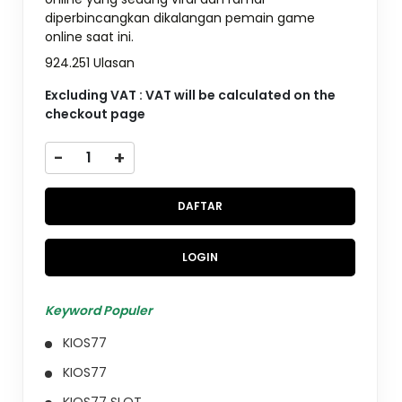
diperbincangkan dikalangan pemain game
online saat ini.
924.251 Ulasan
Excluding VAT : VAT will be calculated on the
checkout page
-
+
DAFTAR
LOGIN
Keyword Populer
KIOS77
KIOS77