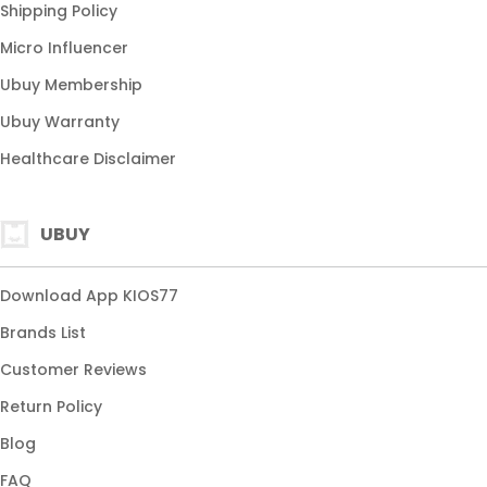
Shipping Policy
Micro Influencer
Ubuy Membership
Ubuy Warranty
Healthcare Disclaimer
UBUY
Download App KIOS77
Brands List
Customer Reviews
Return Policy
Blog
FAQ