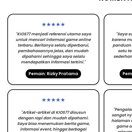
★★★★★
"KIOS77 menjadi referensi utama saya
"Saya 
untuk mencari informasi game online
karena me
terbaru. Beritanya selalu diperbarui,
panduan 
pembahasannya jelas, dan mudah
satu t
dipahami sehingga saya selalu
sederha
mendapatkan informasi terkini."
Pemain: Rizky Pratama
Pem
★★★★★
"Pengal
"Artikel-artikel di KIOS77 disusun
sangat n
dengan rapi dan mudah dipahami.
halaman c
Saya bisa menemukan berita game,
game on
informasi event, hingga berbagai
releva