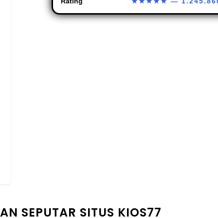
Rating
★★★★★
— 1.245.86
AN SEPUTAR SITUS KIOS77