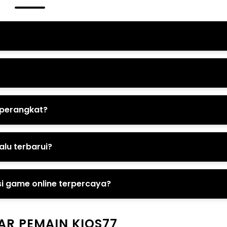
 perangkat?
lu terbarui?
i game online terpercaya?
R PEMAIN KIOS77