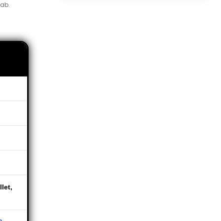
SLOT GACOR
wab.
SLOT GACOR HARI INI
SLOT OLYMPUS
BANDAR SLOT
SLOT RESMI
SLOT88
let,