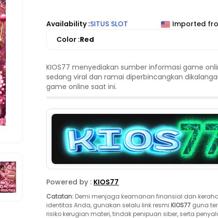
Availability :
SITUS SLOT
Imported fr
Color :
Red
KIOS77 menyediakan sumber informasi game onl
sedang viral dan ramai diperbincangkan dikalang
game online saat ini.
Powered by :
KIOS77
Catatan:
Demi menjaga keamanan finansial dan kerah
identitas Anda, gunakan selalu link resmi
KIOS77
guna ter
risiko kerugian materi, tindak penipuan siber, serta pen