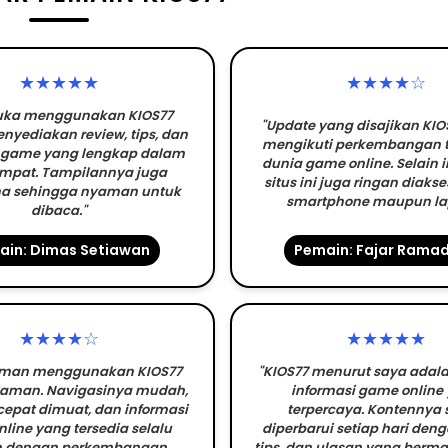
★★★★★
★★★★☆
suka menggunakan KIOS77
"Update yang disajikan KIO
nyediakan review, tips, dan
mengikuti perkembangan t
game yang lengkap dalam
dunia game online. Selain i
empat. Tampilannya juga
situs ini juga ringan diaks
na sehingga nyaman untuk
smartphone maupun lap
dibaca."
ain: Dimas Setiawan
Pemain: Fajar Rama
★★★★☆
★★★★★
aman menggunakan KIOS77
"KIOS77 menurut saya adal
yaman. Navigasinya mudah,
informasi game online
epat dimuat, dan informasi
terpercaya. Kontennya 
line yang tersedia selalu
diperbarui setiap hari deng
n dengan perkembangan
tips, dan ulasan yang berma