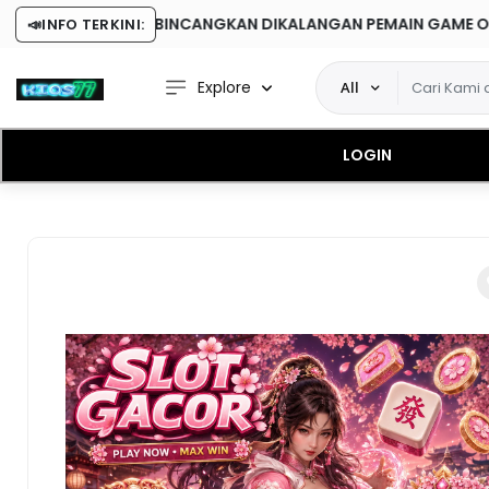
DIPERBINCANGKAN DIKALANGAN PEMAIN GAME ONLINE SAAT INI
📣
INFO TERKINI:
Explore
All
LOGIN