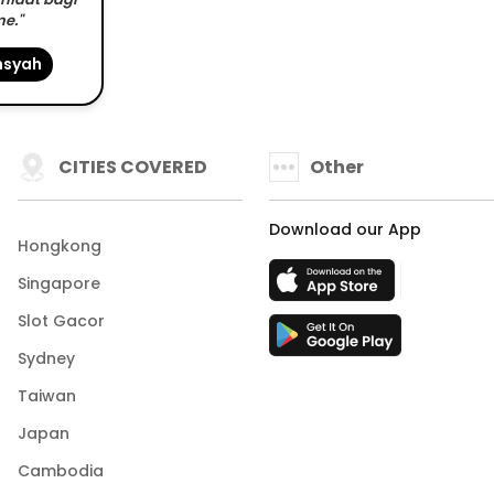
e."
nsyah
CITIES COVERED
Other
Download our App
Hongkong
Singapore
Slot Gacor
Sydney
Taiwan
Japan
Cambodia