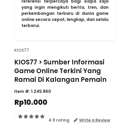
referensi terpercaya bagi siapa saja
yang ingin mengikuti berita, tren, dan
perkembangan terbaru di dunia game
online secara cepat, lengkap, dan selalu
terbarui.
KIOS77
KIOS77 > Sumber Informasi
Game Online Terkini Yang
Ramai Di Kalangan Pemain
Item #:
1.245.860
Rp10.000
4.9 rating
Write a Review