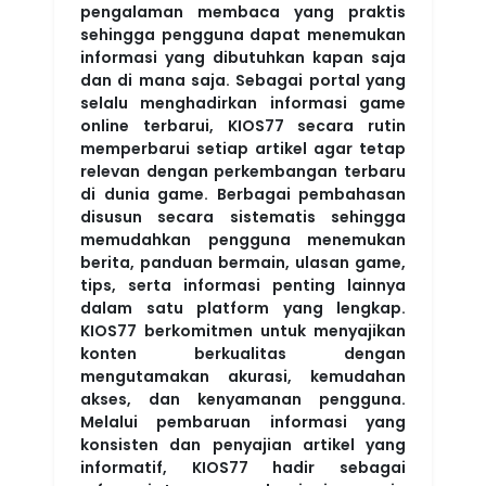
pengalaman membaca yang praktis
sehingga pengguna dapat menemukan
informasi yang dibutuhkan kapan saja
dan di mana saja. Sebagai portal yang
selalu menghadirkan informasi game
online terbarui, KIOS77 secara rutin
memperbarui setiap artikel agar tetap
relevan dengan perkembangan terbaru
di dunia game. Berbagai pembahasan
disusun secara sistematis sehingga
memudahkan pengguna menemukan
berita, panduan bermain, ulasan game,
tips, serta informasi penting lainnya
dalam satu platform yang lengkap.
KIOS77 berkomitmen untuk menyajikan
konten berkualitas dengan
mengutamakan akurasi, kemudahan
akses, dan kenyamanan pengguna.
Melalui pembaruan informasi yang
konsisten dan penyajian artikel yang
informatif, KIOS77 hadir sebagai