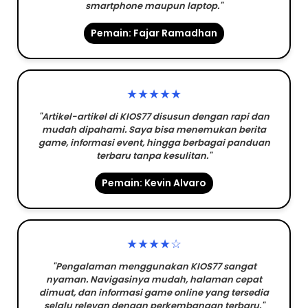
smartphone maupun laptop."
Pemain: Fajar Ramadhan
★★★★★
"Artikel-artikel di KIOS77 disusun dengan rapi dan
mudah dipahami. Saya bisa menemukan berita
game, informasi event, hingga berbagai panduan
terbaru tanpa kesulitan."
Pemain: Kevin Alvaro
★★★★☆
"Pengalaman menggunakan KIOS77 sangat
nyaman. Navigasinya mudah, halaman cepat
dimuat, dan informasi game online yang tersedia
selalu relevan dengan perkembangan terbaru."