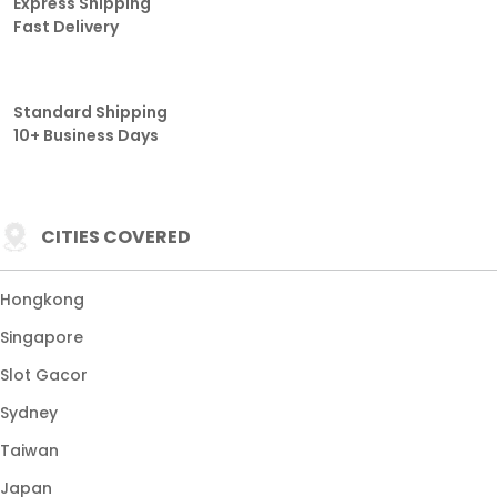
Express Shipping
Fast Delivery
Standard Shipping
10+ Business Days
CITIES COVERED
Hongkong
Singapore
Slot Gacor
Sydney
Taiwan
Japan