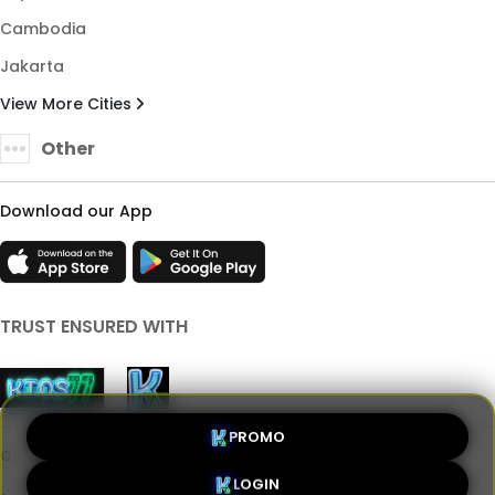
Cambodia
Jakarta
View More Cities
Other
Download our App
TRUST ENSURED WITH
PROMO
Copyright 2018 - 2026 KIOS77 | Allrights Reversed | Ƒ
LOGIN