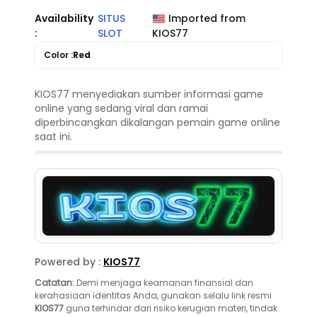
Availability
SITUS
Imported from
:
SLOT
KIOS77
Color :
Red
KIOS77 menyediakan sumber informasi game
online yang sedang viral dan ramai
diperbincangkan dikalangan pemain game online
saat ini.
Powered by :
KIOS77
Catatan:
Demi menjaga keamanan finansial dan
kerahasiaan identitas Anda, gunakan selalu link resmi
KIOS77
guna terhindar dari risiko kerugian materi, tindak