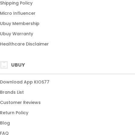
Shipping Policy
Micro Influencer
Ubuy Membership
Ubuy Warranty
Healthcare Disclaimer
UBUY
Download App KIOS77
Brands List
Customer Reviews
Return Policy
Blog
FAQ