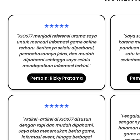
★★★★★
"KIOS77 menjadi referensi utama saya
"Saya 
untuk mencari informasi game online
karena me
terbaru. Beritanya selalu diperbarui,
panduan 
pembahasannya jelas, dan mudah
satu t
dipahami sehingga saya selalu
sederha
mendapatkan informasi terkini."
Pemain: Rizky Pratama
Pem
★★★★★
"Pengal
"Artikel-artikel di KIOS77 disusun
sangat n
dengan rapi dan mudah dipahami.
halaman c
Saya bisa menemukan berita game,
game on
informasi event, hingga berbagai
releva