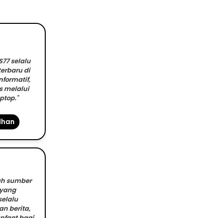
S77 selalu
erbaru di
nformatif,
es melalui
top."
dhan
ah sumber
 yang
selalu
an berita,
nfaat bagi