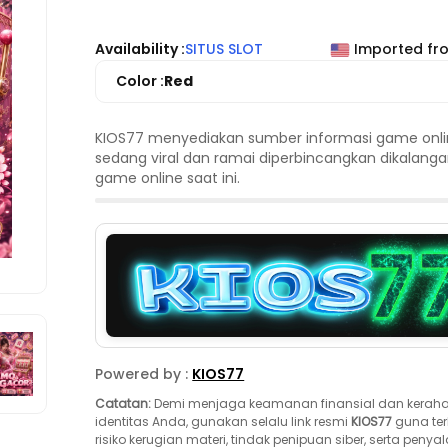
Availability :
SITUS SLOT
Imported fr
Color :
Red
KIOS77 menyediakan sumber informasi game onl
sedang viral dan ramai diperbincangkan dikalang
game online saat ini.
Powered by :
KIOS77
Catatan:
Demi menjaga keamanan finansial dan kerah
identitas Anda, gunakan selalu link resmi
KIOS77
guna ter
risiko kerugian materi, tindak penipuan siber, serta pen