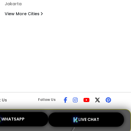
Jakarta
View More Cities
 Us
Follow Us
LIVE CHAT
WHATSAPP