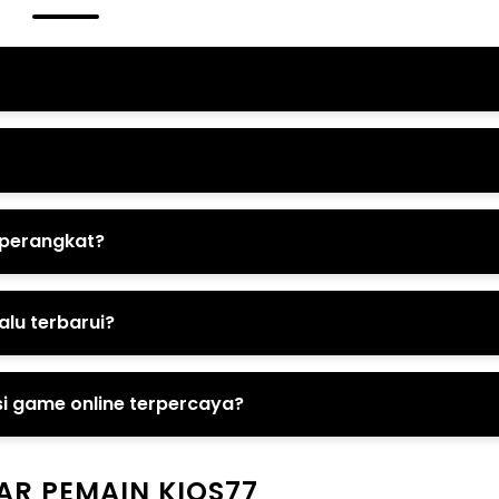
 perangkat?
lu terbarui?
i game online terpercaya?
R PEMAIN KIOS77