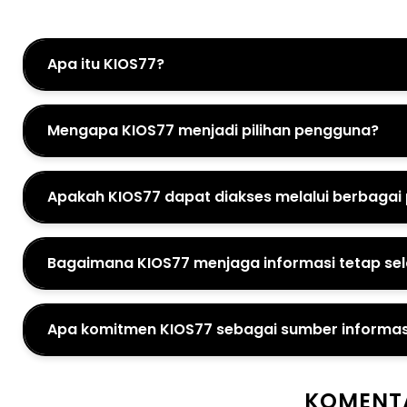
Apa itu KIOS77?
Mengapa KIOS77 menjadi pilihan pengguna?
Apakah KIOS77 dapat diakses melalui berbagai
Bagaimana KIOS77 menjaga informasi tetap sela
Apa komitmen KIOS77 sebagai sumber informas
KOMENTA