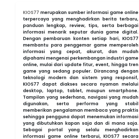
KIOS77
merupakan sumber informasi game online
terpercaya yang menghadirkan berita terbaru,
panduan lengkap, review, tips, serta berbagai
informasi menarik seputar dunia game digital.
Dengan pembaruan konten setiap hari, KIOS77
membantu para penggemar game memperoleh
informasi yang cepat, akurat, dan mudah
dipahami mengenai perkembangan industri game
online, mulai dari update fitur, event, hingga tren
game yang sedang populer. Dirancang dengan
teknologi modern dan sistem yang responsif,
KIOS77 dapat diakses secara nyaman melalui
desktop, laptop, tablet, maupun smartphone.
Tampilan yang sederhana, navigasi yang mudah
digunakan, serta performa yang stabil
memberikan pengalaman membaca yang praktis
sehingga pengguna dapat menemukan informasi
yang dibutuhkan kapan saja dan di mana saja.
Sebagai portal yang selalu menghadirkan
informasi game online terbarui, KIOS77 secara