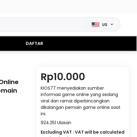
US
DAFTAR
Rp10.000
Online
KIOS77 menyediakan sumber
Pemain
informasi game online yang sedang
viral dan ramai diperbincangkan
dikalangan pemain game online saat
ini.
924.251 Ulasan
Excluding VAT : VAT will be calculated