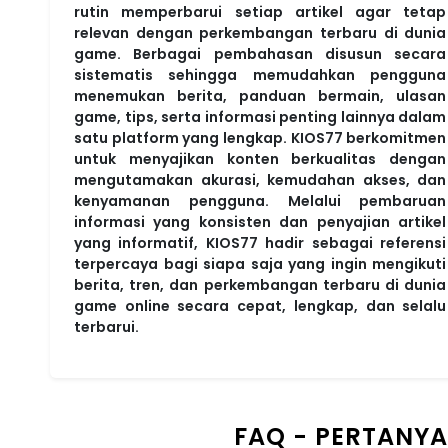
rutin memperbarui setiap artikel agar tetap
relevan dengan perkembangan terbaru di dunia
game. Berbagai pembahasan disusun secara
sistematis sehingga memudahkan pengguna
menemukan berita, panduan bermain, ulasan
game, tips, serta informasi penting lainnya dalam
satu platform yang lengkap. KIOS77 berkomitmen
untuk menyajikan konten berkualitas dengan
mengutamakan akurasi, kemudahan akses, dan
kenyamanan pengguna. Melalui pembaruan
informasi yang konsisten dan penyajian artikel
yang informatif, KIOS77 hadir sebagai referensi
terpercaya bagi siapa saja yang ingin mengikuti
berita, tren, dan perkembangan terbaru di dunia
game online secara cepat, lengkap, dan selalu
terbarui.
FAQ - PERTANYA