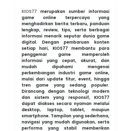
KIOS77
merupakan sumber informasi
game online terpercaya yang
menghadirkan berita terbaru, panduan
lengkap, review, tips, serta berbagai
informasi menarik seputar dunia game
digital. Dengan pembaruan konten
setiap hari, KIOS77 membantu para
penggemar game memperoleh
informasi yang cepat, akurat, dan
mudah dipahami mengenai
perkembangan industri game online,
mulai dari update fitur, event, hingga
tren game yang sedang populer.
Dirancang dengan teknologi modern
dan sistem yang responsif, KIOS77
dapat diakses secara nyaman melalui
desktop, laptop, tablet, maupun
smartphone. Tampilan yang sederhana,
navigasi yang mudah digunakan, serta
performa yang stabil memberikan