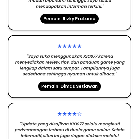
mudah dipahami sehingga saya selalu
mendapatkan informasi terkini."
Pemain: Rizky Pratama
★★★★★
"Saya suka menggunakan KIOS77 karena
menyediakan review, tips, dan panduan game yang
lengkap dalam satu tempat. Tampilannya juga
sederhana sehingga nyaman untuk dibaca."
Pemain: Dimas Setiawan
★★★★☆
"Update yang disajikan KIOS77 selalu mengikuti
perkembangan terbaru di dunia game online. Selain
informatif, situs ini juga ringan diakses melalui