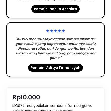
Pemain: Nabila Azzahra
★★★★★
"KIOS77 menurut saya adalah sumber informasi
game online yang terpercaya. Kontennya selalu
diperbarui setiap hari dengan berita, tips, dan
ulasan yang bermanfaat bagi para penggemar
game."
Pemain: Aditya Firmansyah
Rp10.000
KIOS77 menyediakan sumber informasi game
online yang sedang viral dan ramai