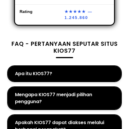
Rating
★★★★★
—
1.245.860
FAQ - PERTANYAAN SEPUTAR SITUS
KIOS77
Apa itu KIOS77?
Mengapa KIOS77 menjadi pilihan
pengguna?
Apakah KIOS77 dapat diakses melalui