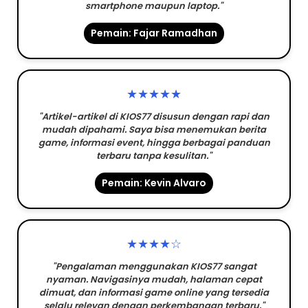
smartphone maupun laptop."
Pemain: Fajar Ramadhan
★★★★★
"Artikel-artikel di KIOS77 disusun dengan rapi dan
mudah dipahami. Saya bisa menemukan berita
game, informasi event, hingga berbagai panduan
terbaru tanpa kesulitan."
Pemain: Kevin Alvaro
★★★★☆
"Pengalaman menggunakan KIOS77 sangat
nyaman. Navigasinya mudah, halaman cepat
dimuat, dan informasi game online yang tersedia
selalu relevan dengan perkembangan terbaru."