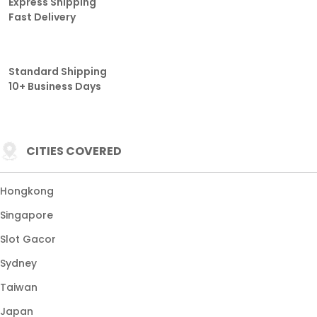
Express Shipping
Fast Delivery
Standard Shipping
10+ Business Days
CITIES COVERED
Hongkong
Singapore
Slot Gacor
Sydney
Taiwan
Japan