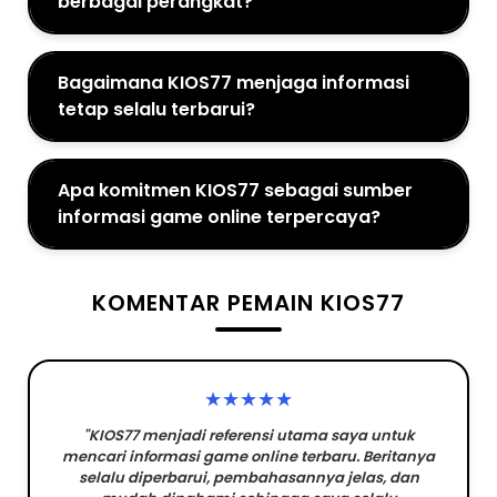
berbagai perangkat?
Bagaimana KIOS77 menjaga informasi
tetap selalu terbarui?
Apa komitmen KIOS77 sebagai sumber
informasi game online terpercaya?
KOMENTAR PEMAIN KIOS77
★★★★★
"KIOS77 menjadi referensi utama saya untuk
mencari informasi game online terbaru. Beritanya
selalu diperbarui, pembahasannya jelas, dan