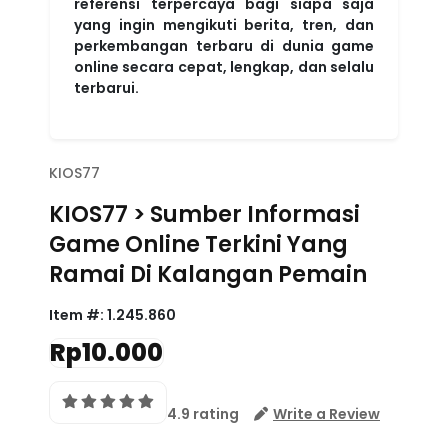
referensi terpercaya bagi siapa saja
yang ingin mengikuti berita, tren, dan
perkembangan terbaru di dunia game
online secara cepat, lengkap, dan selalu
terbarui.
KIOS77
KIOS77 > Sumber Informasi
Game Online Terkini Yang
Ramai Di Kalangan Pemain
Item #:
1.245.860
Rp10.000
4.9 rating
Write a Review