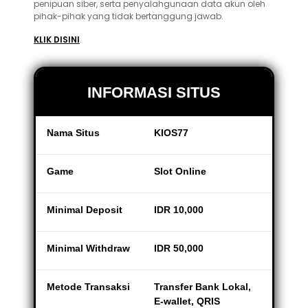
penipuan siber, serta penyalahgunaan data akun oleh
pihak-pihak yang tidak bertanggung jawab.
KLIK DISINI
.
INFORMASI SITUS
Nama Situs
KIOS77
Game
Slot Online
Minimal Deposit
IDR 10,000
Minimal Withdraw
IDR 50,000
Metode Transaksi
Transfer Bank Lokal,
E-wallet, QRIS