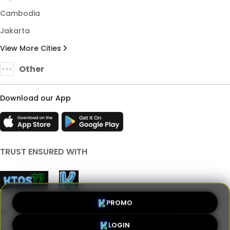
Cambodia
Jakarta
View More Cities
Other
Download our App
TRUST ENSURED WITH
PROMO
Copyright 2018 - 2026 KIOS77 | Allrights Reversed | Ƒ
LOGIN