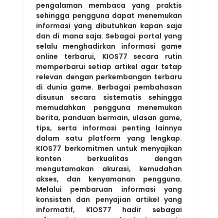
pengalaman membaca yang praktis
sehingga pengguna dapat menemukan
informasi yang dibutuhkan kapan saja
dan di mana saja. Sebagai portal yang
selalu menghadirkan informasi game
online terbarui, KIOS77 secara rutin
memperbarui setiap artikel agar tetap
relevan dengan perkembangan terbaru
di dunia game. Berbagai pembahasan
disusun secara sistematis sehingga
memudahkan pengguna menemukan
berita, panduan bermain, ulasan game,
tips, serta informasi penting lainnya
dalam satu platform yang lengkap.
KIOS77 berkomitmen untuk menyajikan
konten berkualitas dengan
mengutamakan akurasi, kemudahan
akses, dan kenyamanan pengguna.
Melalui pembaruan informasi yang
konsisten dan penyajian artikel yang
informatif, KIOS77 hadir sebagai