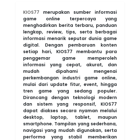
KIOS77
merupakan sumber informasi
game online terpercaya yang
menghadirkan berita terbaru, panduan
lengkap, review, tips, serta berbagai
informasi menarik seputar dunia game
digital. Dengan pembaruan konten
setiap hari, KIOS77 membantu para
penggemar game memperoleh
informasi yang cepat, akurat, dan
mudah dipahami mengenai
perkembangan industri game online,
mulai dari update fitur, event, hingga
tren game yang sedang populer.
Dirancang dengan teknologi modern
dan sistem yang responsif, KIOS77
dapat diakses secara nyaman melalui
desktop, laptop, tablet, maupun
smartphone. Tampilan yang sederhana,
navigasi yang mudah digunakan, serta
performa yang stabil memberikan