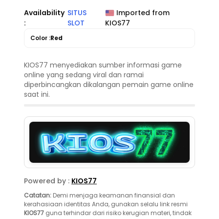
Availability
SITUS
Imported from
:
SLOT
KIOS77
Color :
Red
KIOS77 menyediakan sumber informasi game
online yang sedang viral dan ramai
diperbincangkan dikalangan pemain game online
saat ini.
Powered by :
KIOS77
Catatan:
Demi menjaga keamanan finansial dan
kerahasiaan identitas Anda, gunakan selalu link resmi
KIOS77
guna terhindar dari risiko kerugian materi, tindak