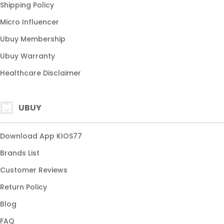
Shipping Policy
Micro Influencer
Ubuy Membership
Ubuy Warranty
Healthcare Disclaimer
UBUY
Download App KIOS77
Brands List
Customer Reviews
Return Policy
Blog
FAQ