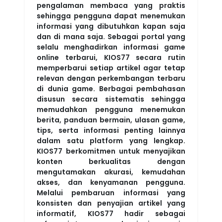
pengalaman membaca yang praktis
sehingga pengguna dapat menemukan
informasi yang dibutuhkan kapan saja
dan di mana saja. Sebagai portal yang
selalu menghadirkan informasi game
online terbarui, KIOS77 secara rutin
memperbarui setiap artikel agar tetap
relevan dengan perkembangan terbaru
di dunia game. Berbagai pembahasan
disusun secara sistematis sehingga
memudahkan pengguna menemukan
berita, panduan bermain, ulasan game,
tips, serta informasi penting lainnya
dalam satu platform yang lengkap.
KIOS77 berkomitmen untuk menyajikan
konten berkualitas dengan
mengutamakan akurasi, kemudahan
akses, dan kenyamanan pengguna.
Melalui pembaruan informasi yang
konsisten dan penyajian artikel yang
informatif, KIOS77 hadir sebagai