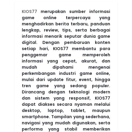
KIOS77
merupakan sumber informasi
game online terpercaya yang
menghadirkan berita terbaru, panduan
lengkap, review, tips, serta berbagai
informasi menarik seputar dunia game
digital. Dengan pembaruan konten
setiap hari, KIOS77 membantu para
penggemar game memperoleh
informasi yang cepat, akurat, dan
mudah dipahami mengenai
perkembangan industri game online,
mulai dari update fitur, event, hingga
tren game yang sedang populer.
Dirancang dengan teknologi modern
dan sistem yang responsif, KIOS77
dapat diakses secara nyaman melalui
desktop, laptop, tablet, maupun
smartphone. Tampilan yang sederhana,
navigasi yang mudah digunakan, serta
performa yang stabil memberikan