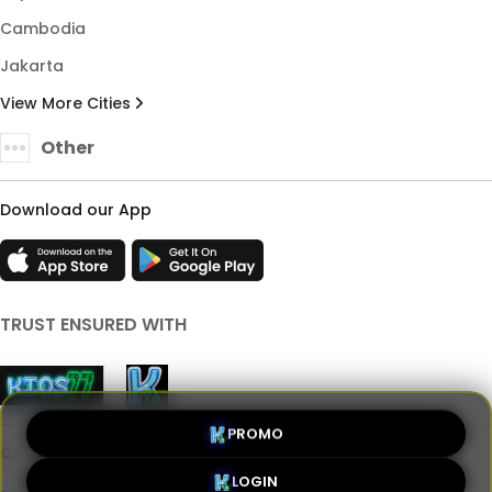
Cambodia
Jakarta
View More Cities
Other
Download our App
TRUST ENSURED WITH
PROMO
Copyright 2018 - 2026 KIOS77 | Allrights Reversed | Ƒ
LOGIN