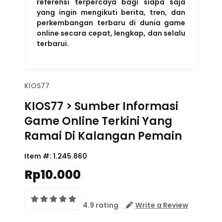
referensi terpercaya bagi siapa saja
yang ingin mengikuti berita, tren, dan
perkembangan terbaru di dunia game
online secara cepat, lengkap, dan selalu
terbarui.
KIOS77
KIOS77 > Sumber Informasi
Game Online Terkini Yang
Ramai Di Kalangan Pemain
Item #:
1.245.860
Rp10.000
4.9 rating
Write a Review