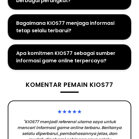
berbagai perangkat?
Bagaimana KIOS77 menjaga informasi
tetap selalu terbarui?
Apa komitmen KIOS77 sebagai sumber
informasi game online terpercaya?
KOMENTAR PEMAIN KIOS77
★★★★★
"KIOS77 menjadi referensi utama saya untuk
mencari informasi game online terbaru. Beritanya
selalu diperbarui, pembahasannya jelas, dan