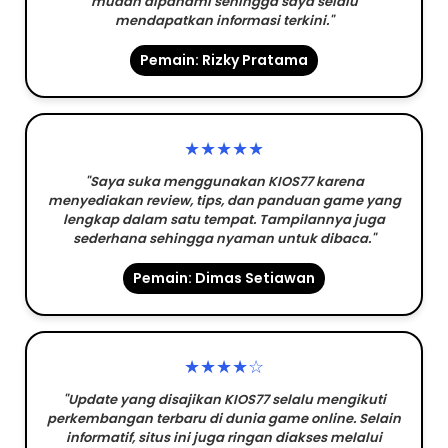
mudah dipahami sehingga saya selalu
mendapatkan informasi terkini."
Pemain: Rizky Pratama
★★★★★
"Saya suka menggunakan KIOS77 karena
menyediakan review, tips, dan panduan game yang
lengkap dalam satu tempat. Tampilannya juga
sederhana sehingga nyaman untuk dibaca."
Pemain: Dimas Setiawan
★★★★☆
"Update yang disajikan KIOS77 selalu mengikuti
perkembangan terbaru di dunia game online. Selain
informatif, situs ini juga ringan diakses melalui