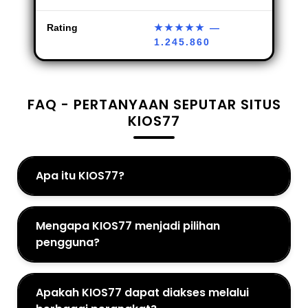
Rating
★★★★★
—
1.245.860
FAQ - PERTANYAAN SEPUTAR SITUS
KIOS77
Apa itu KIOS77?
Mengapa KIOS77 menjadi pilihan
pengguna?
Apakah KIOS77 dapat diakses melalui