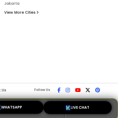
Jakarta
View More Cities
 Us
Follow Us
LIVE CHAT
WHATSAPP