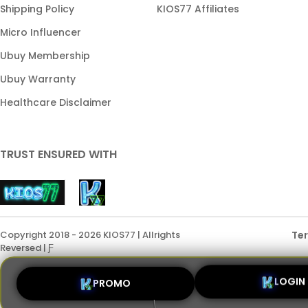
Shipping Policy
KIOS77 Affiliates
Micro Influencer
Ubuy Membership
Ubuy Warranty
Healthcare Disclaimer
TRUST ENSURED WITH
Copyright 2018 - 2026 KIOS77 | Allrights
Te
Reversed | Ƒ
PROMO
LOGIN