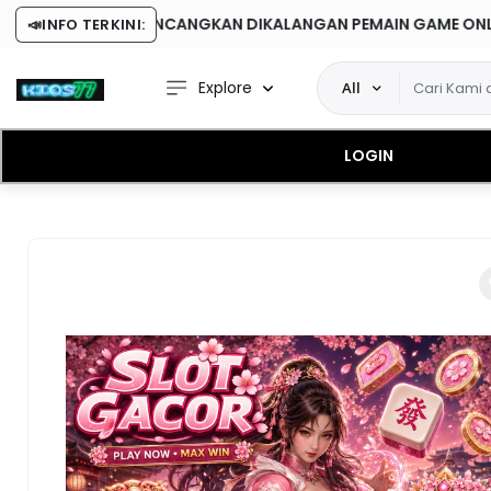
PERBINCANGKAN DIKALANGAN PEMAIN GAME ONLINE SAAT INI.
📣
INFO TERKINI:
Explore
All
LOGIN