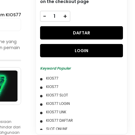
on the checkout page
om KIOS77
-
+
DAFTAR
ine yang
an pemain
LOGIN
Keyword Populer
KIOS77
KIOS77
KIOS77 SLOT
KIOS77 LOGIN
KIOS77 LINK
KIOS77 DAFTAR
asiaan
hindar dari
SLOT ONLINE
yalahgunaan