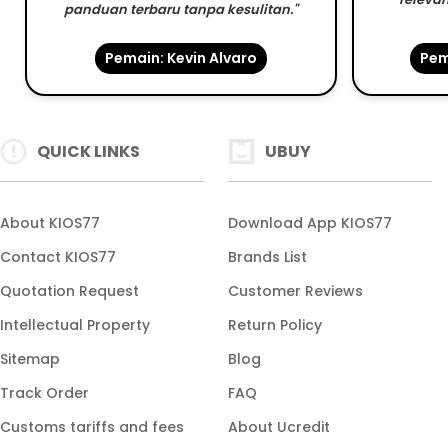
panduan terbaru tanpa kesulitan."
Pemain: Kevin Alvaro
Pem
QUICK LINKS
UBUY
About KIOS77
Download App KIOS77
Contact KIOS77
Brands List
Quotation Request
Customer Reviews
Intellectual Property
Return Policy
Sitemap
Blog
Track Order
FAQ
Customs tariffs and fees
About Ucredit