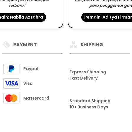
terbaru."
para penggemar gam
ain: Nabila Azzahra
Pemain: Aditya Firma
PAYMENT
SHIPPING
Paypal
Express Shipping
Fast Delivery
Visa
Mastercard
Standard Shipping
10+ Business Days