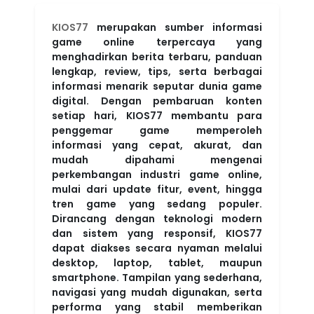
KIOS77
merupakan sumber informasi
game online terpercaya yang
menghadirkan berita terbaru, panduan
lengkap, review, tips, serta berbagai
informasi menarik seputar dunia game
digital. Dengan pembaruan konten
setiap hari, KIOS77 membantu para
penggemar game memperoleh
informasi yang cepat, akurat, dan
mudah dipahami mengenai
perkembangan industri game online,
mulai dari update fitur, event, hingga
tren game yang sedang populer.
Dirancang dengan teknologi modern
dan sistem yang responsif, KIOS77
dapat diakses secara nyaman melalui
desktop, laptop, tablet, maupun
smartphone. Tampilan yang sederhana,
navigasi yang mudah digunakan, serta
performa yang stabil memberikan