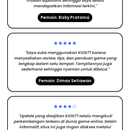
mudah dipahami sehingga saya selalu
mendapatkan informasi terkini."
Pemain: Rizky Pratama
★★★★★
"Saya suka menggunakan KIOS77 karena
menyediakan review, tips, dan panduan game yang
lengkap dalam satu tempat. Tampilannya juga
sederhana sehingga nyaman untuk dibaca."
Pemain: Dimas Setiawan
★★★★☆
"Update yang disajikan KIOS77 selalu mengikuti
perkembangan terbaru di dunia game online. Selain
informatif, situs ini juga ringan diakses melalui