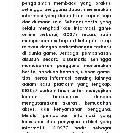
pengalaman membaca yang praktis
sehingga pengguna dapat menemukan
informasi yang dibutuhkan kapan saja
dan di mana saja. Sebagai portal yang
selalu menghadirkan informasi game
online terbarui, KIOS77 secara rutin
memperbarui setiap artikel agar tetap
relevan dengan perkembangan terbaru
di dunia game. Berbagai pembahasan
disusun secara sistematis sehingga
memudahkan pengguna menemukan
berita, panduan bermain, ulasan game,
tips, serta informasi penting lainnya
dalam satu platform yang lengkap.
KIOS77 berkomitmen untuk menyajikan
konten berkualitas dengan
mengutamakan akurasi, kemudahan
akses, dan kenyamanan pengguna.
Melalui pembaruan informasi yang
konsisten dan penyajian artikel yang
informatif, KIOS77 hadir sebagai