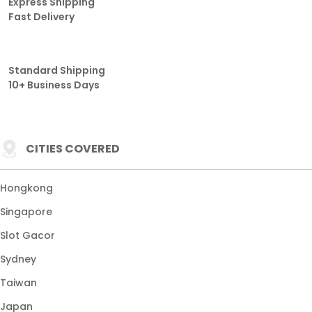
Express Shipping
Fast Delivery
Standard Shipping
10+ Business Days
CITIES COVERED
Hongkong
Singapore
Slot Gacor
Sydney
Taiwan
Japan