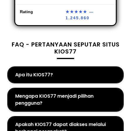
Rating
★★★★★
—
1.245.860
FAQ - PERTANYAAN SEPUTAR SITUS
KIOS77
Apa itu KIOS77?
Mengapa KIOS77 menjadi pilihan
pengguna?
Apakah KIOS77 dapat diakses melalui