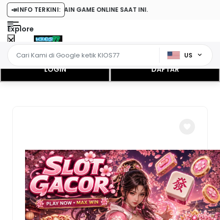
LANGAN PEMAIN GAME ONLINE SAAT INI.
📣
INFO TERKINI:
Explore
US
LOGIN
DAFTAR