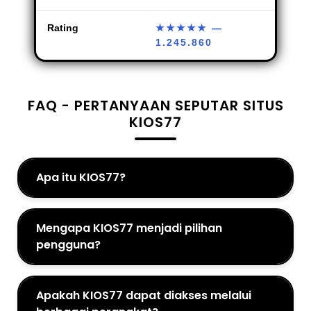
Rating
★★★★★
—
1.245.860
FAQ - PERTANYAAN SEPUTAR SITUS
KIOS77
Apa itu KIOS77?
Mengapa KIOS77 menjadi pilihan
pengguna?
Apakah KIOS77 dapat diakses melalui