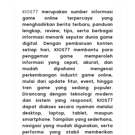
KIOS77
merupakan sumber informasi
game online terpercaya yang
menghadirkan berita terbaru, panduan
lengkap, review, tips, serta berbagai
informasi menarik seputar dunia game
digital. Dengan pembaruan konten
setiap hari, KIOS77 membantu para
penggemar game memperoleh
informasi yang cepat, akurat, dan
mudah dipahami mengenai
perkembangan industri game online,
mulai dari update fitur, event, hingga
tren game yang sedang populer.
Dirancang dengan teknologi modern
dan sistem yang responsif, KIOS77
dapat diakses secara nyaman melalui
desktop, laptop, tablet, maupun
smartphone. Tampilan yang sederhana,
navigasi yang mudah digunakan, serta
performa yang stabil memberikan