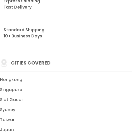
Express Shipping
Fast Delivery
Standard Shipping
10+ Business Days
CITIES COVERED
Hongkong
Singapore
Slot Gacor
Sydney
Taiwan
Japan