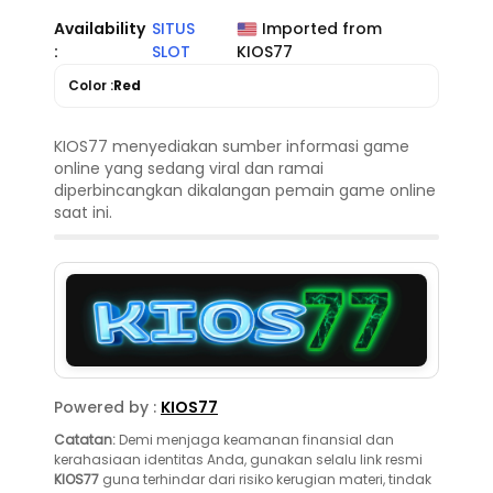
Availability
SITUS
Imported from
:
SLOT
KIOS77
Color :
Red
KIOS77 menyediakan sumber informasi game
online yang sedang viral dan ramai
diperbincangkan dikalangan pemain game online
saat ini.
Powered by :
KIOS77
Catatan:
Demi menjaga keamanan finansial dan
kerahasiaan identitas Anda, gunakan selalu link resmi
KIOS77
guna terhindar dari risiko kerugian materi, tindak