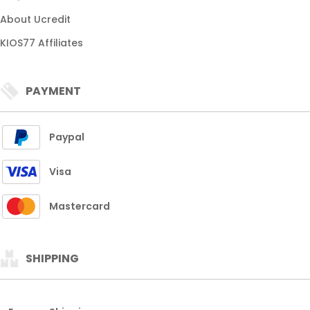
About Ucredit
KIOS77 Affiliates
PAYMENT
Paypal
Visa
Mastercard
SHIPPING