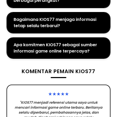
berbagai perangkat?
Bagaimana KIOS77 menjaga informasi
tetap selalu terbarui?
Apa komitmen KIOS77 sebagai sumber
informasi game online terpercaya?
KOMENTAR PEMAIN KIOS77
★★★★★
"KIOS77 menjadi referensi utama saya untuk
mencari informasi game online terbaru. Beritanya
selalu diperbarui, pembahasannya jelas, dan