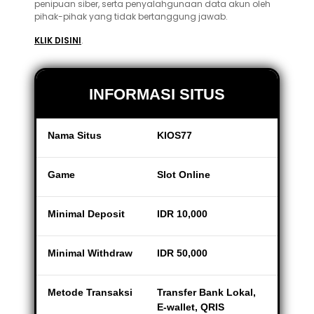
penipuan siber, serta penyalahgunaan data akun oleh
pihak-pihak yang tidak bertanggung jawab.
KLIK DISINI
.
INFORMASI SITUS
Nama Situs
KIOS77
Game
Slot Online
Minimal Deposit
IDR 10,000
Minimal Withdraw
IDR 50,000
Metode Transaksi
Transfer Bank Lokal,
E-wallet, QRIS