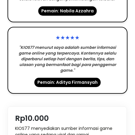
Pemain: Nabila Azzahra
★★★★★
"KIOS77 menurut saya adalah sumber informasi
game online yang terpercaya. Kontennya selalu
diperbarui setiap hari dengan berita, tips, dan
ulasan yang bermanfaat bagi para penggemar
game."
Pemain: Aditya Firmansyah
Rp10.000
KIOS77 menyediakan sumber informasi game
online yang sedang viral dan ramai