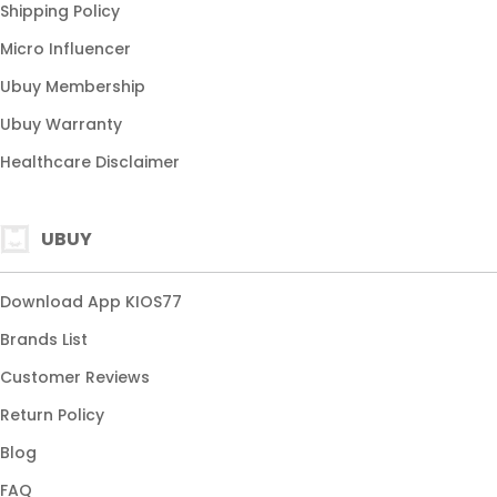
Shipping Policy
Micro Influencer
Ubuy Membership
Ubuy Warranty
Healthcare Disclaimer
UBUY
Download App KIOS77
Brands List
Customer Reviews
Return Policy
Blog
FAQ