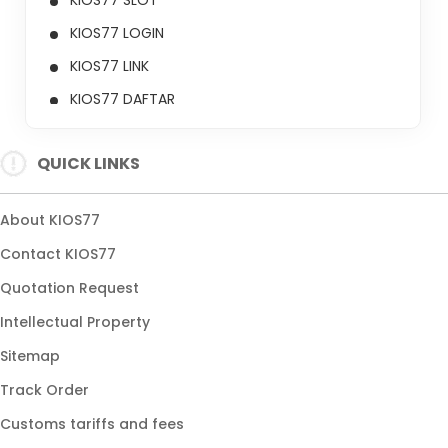
KIOS77 SLOT
KIOS77 LOGIN
KIOS77 LINK
KIOS77 DAFTAR
SLOT ONLINE
QUICK LINKS
SLOT GACOR
SLOT GACOR HARI INI
About KIOS77
SLOT OLYMPUS
Contact KIOS77
BANDAR SLOT
Quotation Request
SLOT RESMI
Intellectual Property
SLOT88
Sitemap
Track Order
Customs tariffs and fees