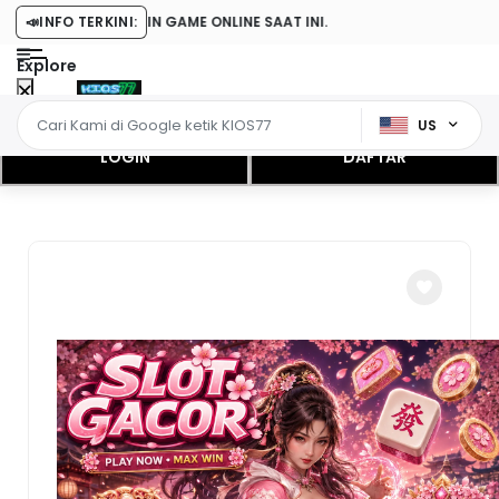
ANGAN PEMAIN GAME ONLINE SAAT INI.
📣
INFO TERKINI:
Explore
US
LOGIN
DAFTAR