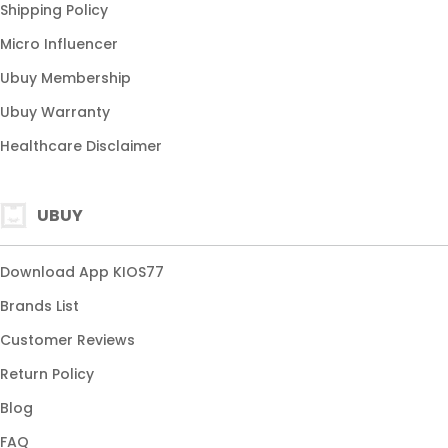
Shipping Policy
Micro Influencer
Ubuy Membership
Ubuy Warranty
Healthcare Disclaimer
UBUY
Download App KIOS77
Brands List
Customer Reviews
Return Policy
Blog
FAQ