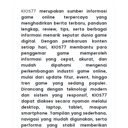
KIOS77
merupakan sumber informasi
game online terpercaya yang
menghadirkan berita terbaru, panduan
lengkap, review, tips, serta berbagai
informasi menarik seputar dunia game
digital. Dengan pembaruan konten
setiap hari, KIOS77 membantu para
penggemar game memperoleh
informasi yang cepat, akurat, dan
mudah dipahami mengenai
perkembangan industri game online,
mulai dari update fitur, event, hingga
tren game yang sedang populer.
Dirancang dengan teknologi modern
dan sistem yang responsif, KIOS77
dapat diakses secara nyaman melalui
desktop, laptop, tablet, maupun
smartphone. Tampilan yang sederhana,
navigasi yang mudah digunakan, serta
performa yang stabil memberikan