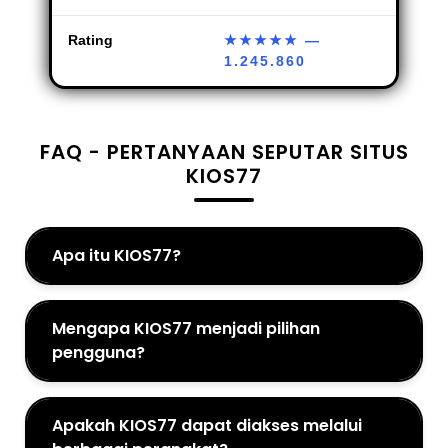
Rating
★★★★★
—
1.245.860
FAQ - PERTANYAAN SEPUTAR SITUS
KIOS77
Apa itu KIOS77?
Mengapa KIOS77 menjadi pilihan
pengguna?
Apakah KIOS77 dapat diakses melalui