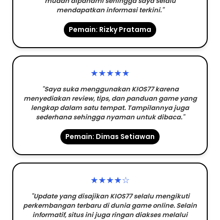
mudah dipahami sehingga saya selalu
mendapatkan informasi terkini."
Pemain: Rizky Pratama
★★★★★
"Saya suka menggunakan KIOS77 karena
menyediakan review, tips, dan panduan game yang
lengkap dalam satu tempat. Tampilannya juga
sederhana sehingga nyaman untuk dibaca."
Pemain: Dimas Setiawan
★★★★☆
"Update yang disajikan KIOS77 selalu mengikuti
perkembangan terbaru di dunia game online. Selain
informatif, situs ini juga ringan diakses melalui