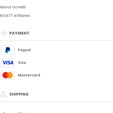
About Ucredit
KIOS77 Affiliates
PAYMENT
Paypal
Visa
Mastercard
SHIPPING