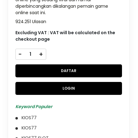
diperbincangkan dikalangan pemain game
online saat ini.
924.251 Ulasan
Excluding VAT : VAT will be calculated on the
checkout page
-
+
DAFTAR
LOGIN
Keyword Populer
KIOS77
KIOS77