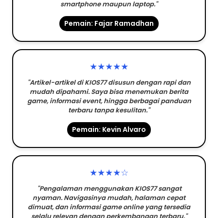
smartphone maupun laptop."
Pemain: Fajar Ramadhan
★★★★★
"Artikel-artikel di KIOS77 disusun dengan rapi dan
mudah dipahami. Saya bisa menemukan berita
game, informasi event, hingga berbagai panduan
terbaru tanpa kesulitan."
Pemain: Kevin Alvaro
★★★★☆
"Pengalaman menggunakan KIOS77 sangat
nyaman. Navigasinya mudah, halaman cepat
dimuat, dan informasi game online yang tersedia
selalu relevan dengan perkembangan terbaru."