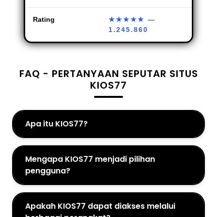
Rating
★★★★★
—
1.245.860
FAQ - PERTANYAAN SEPUTAR SITUS
KIOS77
Apa itu KIOS77?
Mengapa KIOS77 menjadi pilihan
pengguna?
Apakah KIOS77 dapat diakses melalui