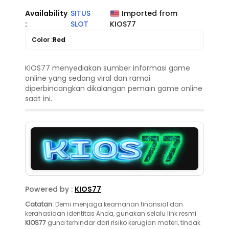
Availability
SITUS
Imported from
:
SLOT
KIOS77
Color :
Red
KIOS77 menyediakan sumber informasi game
online yang sedang viral dan ramai
diperbincangkan dikalangan pemain game online
saat ini.
Powered by :
KIOS77
Catatan:
Demi menjaga keamanan finansial dan
kerahasiaan identitas Anda, gunakan selalu link resmi
KIOS77
guna terhindar dari risiko kerugian materi, tindak