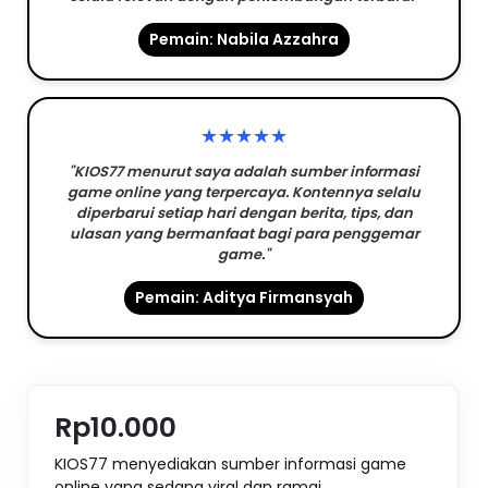
Pemain: Nabila Azzahra
★★★★★
"KIOS77 menurut saya adalah sumber informasi
game online yang terpercaya. Kontennya selalu
diperbarui setiap hari dengan berita, tips, dan
ulasan yang bermanfaat bagi para penggemar
game."
Pemain: Aditya Firmansyah
Rp10.000
KIOS77 menyediakan sumber informasi game
online yang sedang viral dan ramai