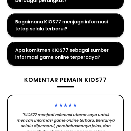
berbagai perangkat?
Bagaimana KIOS77 menjaga informasi
tetap selalu terbarui?
Apa komitmen KIOS77 sebagai sumber
informasi game online terpercaya?
KOMENTAR PEMAIN KIOS77
★★★★★
"KIOS77 menjadi referensi utama saya untuk
mencari informasi game online terbaru. Beritanya
selalu diperbarui, pembahasannya jelas, dan