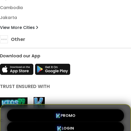
Cambodia
Jakarta
View More Cities
Other
Download our App
TRUST ENSURED WITH
PROMO
Copyright 2018 - 2026 KIOS77 | Allrights Reversed | Ƒ
LOGIN