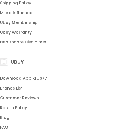
Shipping Policy
Micro Influencer
Ubuy Membership
Ubuy Warranty
Healthcare Disclaimer
UBUY
Download App KIOS77
Brands List
Customer Reviews
Return Policy
Blog
FAQ