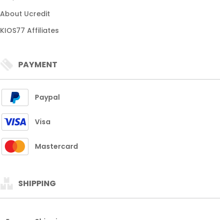
About Ucredit
KIOS77 Affiliates
PAYMENT
Paypal
Visa
Mastercard
SHIPPING