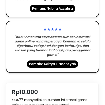
Pemain: Nabila Azzahra
★★★★★
"KIOS77 menurut saya adalah sumber informasi
game online yang terpercaya. Kontennya selalu
diperbarui setiap hari dengan berita, tips, dan
ulasan yang bermanfaat bagi para penggemar
game."
Pemain: Aditya Firmansyah
Rp10.000
KIOS77 menyediakan sumber informasi game
online yang sedang viral dan ramai