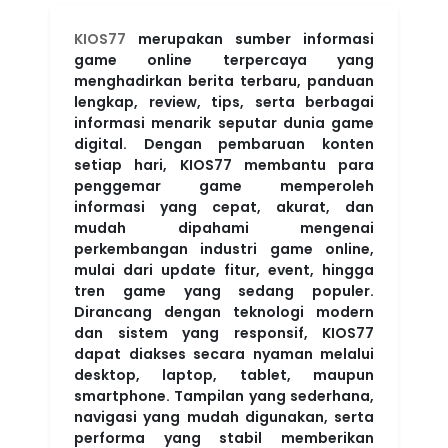
KIOS77
merupakan sumber informasi
game online terpercaya yang
menghadirkan berita terbaru, panduan
lengkap, review, tips, serta berbagai
informasi menarik seputar dunia game
digital. Dengan pembaruan konten
setiap hari, KIOS77 membantu para
penggemar game memperoleh
informasi yang cepat, akurat, dan
mudah dipahami mengenai
perkembangan industri game online,
mulai dari update fitur, event, hingga
tren game yang sedang populer.
Dirancang dengan teknologi modern
dan sistem yang responsif, KIOS77
dapat diakses secara nyaman melalui
desktop, laptop, tablet, maupun
smartphone. Tampilan yang sederhana,
navigasi yang mudah digunakan, serta
performa yang stabil memberikan