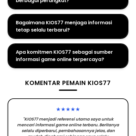
berbagai perangkat?
Bagaimana KIOS77 menjaga informasi
tetap selalu terbarui?
Apa komitmen KIOS77 sebagai sumber
informasi game online terpercaya?
KOMENTAR PEMAIN KIOS77
★★★★★
"KIOS77 menjadi referensi utama saya untuk
mencari informasi game online terbaru. Beritanya
selalu diperbarui, pembahasannya jelas, dan