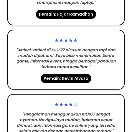
smartphone maupun laptop."
Pemain: Fajar Ramadhan
★★★★★
"Artikel-artikel di KIOS77 disusun dengan rapi dan
mudah dipahami. Saya bisa menemukan berita
game, informasi event, hingga berbagai panduan
terbaru tanpa kesulitan."
Pemain: Kevin Alvaro
★★★★☆
"Pengalaman menggunakan KIOS77 sangat
nyaman. Navigasinya mudah, halaman cepat
dimuat, dan informasi game online yang tersedia
selalu relevan dengan perkembangan terbaru."