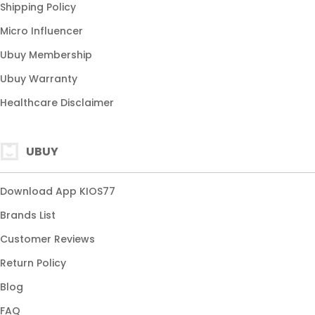
Shipping Policy
Micro Influencer
Ubuy Membership
Ubuy Warranty
Healthcare Disclaimer
UBUY
Download App KIOS77
Brands List
Customer Reviews
Return Policy
Blog
FAQ