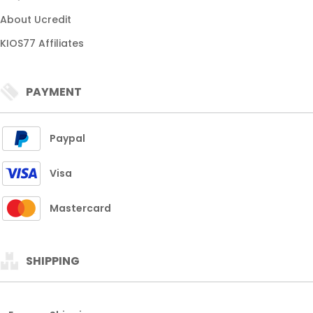
About Ucredit
KIOS77 Affiliates
PAYMENT
Paypal
Visa
Mastercard
SHIPPING