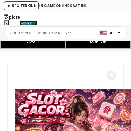
ANGAN PEMAIN GAME ONLINE SAAT INI.
📣
INFO TERKINI:
Explore
US
LOGIN
DAFTAR