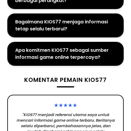
berbagai perangkat?
Bagaimana KIOS77 menjaga informasi
tetap selalu terbarui?
Apa komitmen KIOS77 sebagai sumber
informasi game online terpercaya?
KOMENTAR PEMAIN KIOS77
★★★★★
"KIOS77 menjadi referensi utama saya untuk
mencari informasi game online terbaru. Beritanya
selalu diperbarui, pembahasannya jelas, dan