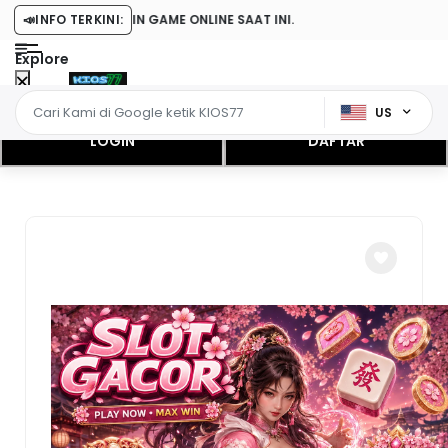
ANGAN PEMAIN GAME ONLINE SAAT INI.
📣
INFO TERKINI:
Explore
US
LOGIN
DAFTAR