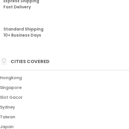
Express Shipping
Fast Delivery
Standard Shipping
10+ Business Days
CITIES COVERED
Hongkong
Singapore
Slot Gacor
Sydney
Taiwan
Japan