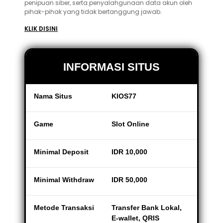
penipuan siber, serta penyalahgunaan data akun oleh
pihak-pihak yang tidak bertanggung jawab.
KLIK DISINI
.
INFORMASI SITUS
Nama Situs
KIOS77
Game
Slot Online
Minimal Deposit
IDR 10,000
Minimal Withdraw
IDR 50,000
Metode Transaksi
Transfer Bank Lokal,
E-wallet, QRIS