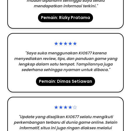
mudah dipahami sehingga saya selalu
mendapatkan informasi terkini."
Pemain: Rizky Pratama
★★★★★
"Saya suka menggunakan KIOS77 karena
menyediakan review, tips, dan panduan game yang
lengkap dalam satu tempat. Tampilannya juga
sederhana sehingga nyaman untuk dibaca."
Pemain: Dimas Setiawan
★★★★☆
"Update yang disajikan KIOS77 selalu mengikuti
perkembangan terbaru di dunia game online. Selain
informatif, situs ini juga ringan diakses melalui