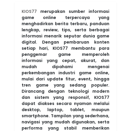
KIOS77
merupakan sumber informasi
game online terpercaya yang
menghadirkan berita terbaru, panduan
lengkap, review, tips, serta berbagai
informasi menarik seputar dunia game
digital. Dengan pembaruan konten
setiap hari, KIOS77 membantu para
penggemar game memperoleh
informasi yang cepat, akurat, dan
mudah dipahami mengenai
perkembangan industri game online,
mulai dari update fitur, event, hingga
tren game yang sedang populer.
Dirancang dengan teknologi modern
dan sistem yang responsif, KIOS77
dapat diakses secara nyaman melalui
desktop, laptop, tablet, maupun
smartphone. Tampilan yang sederhana,
navigasi yang mudah digunakan, serta
performa yang stabil memberikan