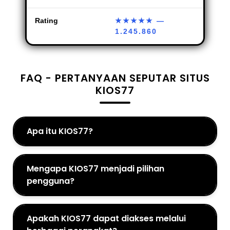
Rating
★★★★★
—
1.245.860
FAQ - PERTANYAAN SEPUTAR SITUS
KIOS77
Apa itu KIOS77?
Mengapa KIOS77 menjadi pilihan
pengguna?
Apakah KIOS77 dapat diakses melalui