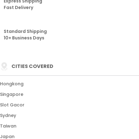
Express Shipping
Fast Delivery
Standard Shipping
10+ Business Days
CITIES COVERED
Hongkong
Singapore
Slot Gacor
Sydney
Taiwan
Japan