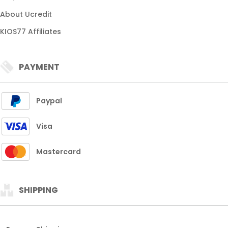
About Ucredit
KIOS77 Affiliates
PAYMENT
Paypal
Visa
Mastercard
SHIPPING