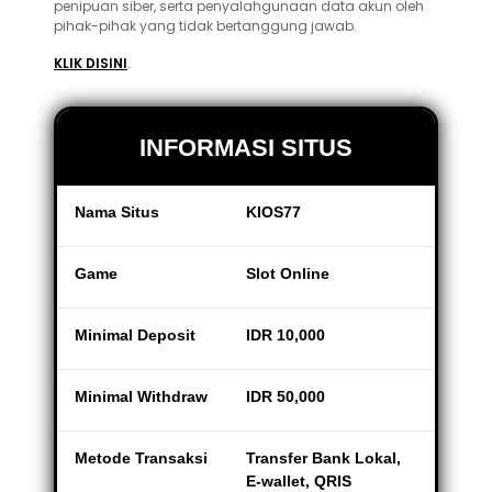
penipuan siber, serta penyalahgunaan data akun oleh
pihak-pihak yang tidak bertanggung jawab.
KLIK DISINI
.
INFORMASI SITUS
Nama Situs
KIOS77
Game
Slot Online
Minimal Deposit
IDR 10,000
Minimal Withdraw
IDR 50,000
Metode Transaksi
Transfer Bank Lokal,
E-wallet, QRIS