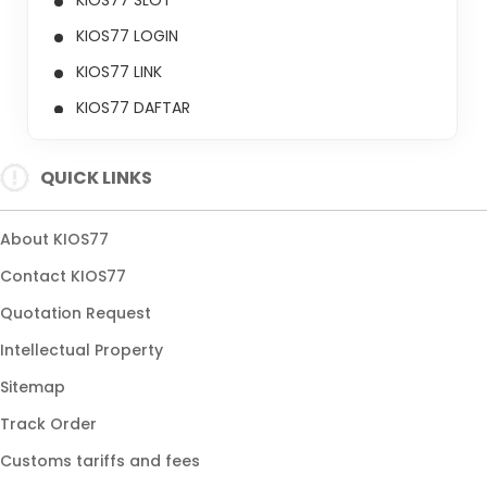
KIOS77 SLOT
KIOS77 LOGIN
KIOS77 LINK
KIOS77 DAFTAR
SLOT ONLINE
QUICK LINKS
SLOT GACOR
SLOT GACOR HARI INI
About KIOS77
SLOT OLYMPUS
Contact KIOS77
BANDAR SLOT
Quotation Request
SLOT RESMI
Intellectual Property
SLOT88
Sitemap
Track Order
Customs tariffs and fees