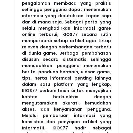
pengalaman membaca yang praktis
sehingga pengguna dapat menemukan
informasi yang dibutuhkan kapan saja
dan di mana saja. Sebagai portal yang
selalu menghadirkan informasi game
online terbarui, KIOS77 secara rutin
memperbarui setiap artikel agar tetap
relevan dengan perkembangan terbaru
di dunia game. Berbagai pembahasan
disusun secara sistematis sehingga
memudahkan pengguna menemukan
berita, panduan bermain, ulasan game,
tips, serta informasi penting lainnya
dalam satu platform yang lengkap.
KIOS77 berkomitmen untuk menyajikan
konten berkualitas dengan
mengutamakan akurasi, kemudahan
akses, dan kenyamanan pengguna.
Melalui pembaruan informasi yang
konsisten dan penyajian artikel yang
informatif, KIOS77 hadir sebagai