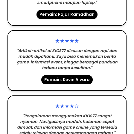
smartphone maupun laptop."
Pemain: Fajar Ramadhan
★★★★★
"Artikel-artikel di KIOS77 disusun dengan rapi dan
mudah dipahami. Saya bisa menemukan berita
game, informasi event, hingga berbagai panduan
terbaru tanpa kesulitan."
Pemain: Kevin Alvaro
★★★★☆
"Pengalaman menggunakan KIOS77 sangat
nyaman. Navigasinya mudah, halaman cepat
dimuat, dan informasi game online yang tersedia
selalu relevan dengan perkembangan terbaru."