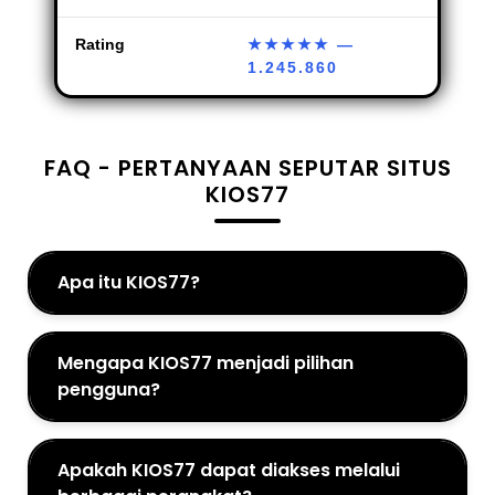
Rating
★★★★★
—
1.245.860
FAQ - PERTANYAAN SEPUTAR SITUS
KIOS77
Apa itu KIOS77?
Mengapa KIOS77 menjadi pilihan
pengguna?
Apakah KIOS77 dapat diakses melalui