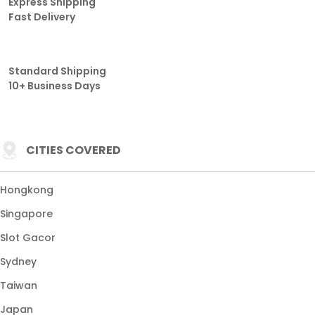
Express Shipping
Fast Delivery
Standard Shipping
10+ Business Days
CITIES COVERED
Hongkong
Singapore
Slot Gacor
Sydney
Taiwan
Japan