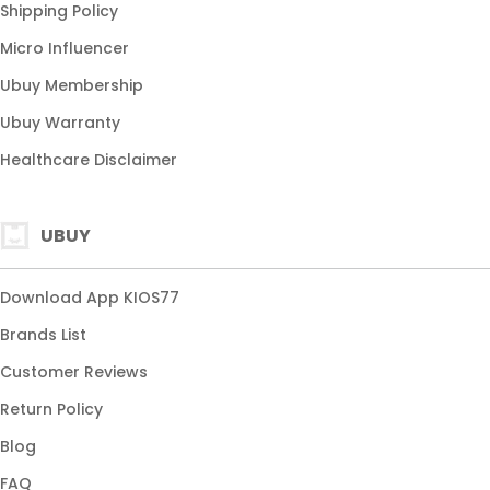
Shipping Policy
Micro Influencer
Ubuy Membership
Ubuy Warranty
Healthcare Disclaimer
UBUY
Download App KIOS77
Brands List
Customer Reviews
Return Policy
Blog
FAQ