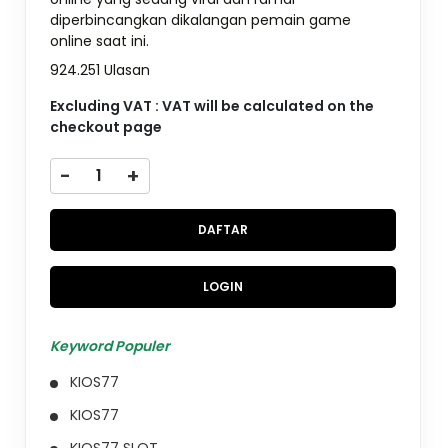
diperbincangkan dikalangan pemain game
online saat ini.
924.251 Ulasan
Excluding VAT : VAT will be calculated on the
checkout page
-
+
DAFTAR
LOGIN
Keyword Populer
KIOS77
KIOS77