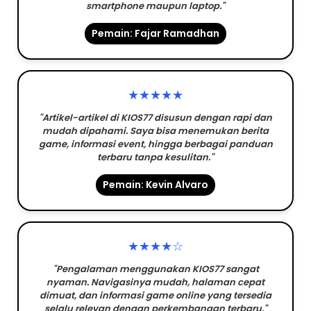
smartphone maupun laptop."
Pemain: Fajar Ramadhan
★★★★★
"Artikel-artikel di KIOS77 disusun dengan rapi dan
mudah dipahami. Saya bisa menemukan berita
game, informasi event, hingga berbagai panduan
terbaru tanpa kesulitan."
Pemain: Kevin Alvaro
★★★★☆
"Pengalaman menggunakan KIOS77 sangat
nyaman. Navigasinya mudah, halaman cepat
dimuat, dan informasi game online yang tersedia
selalu relevan dengan perkembangan terbaru."