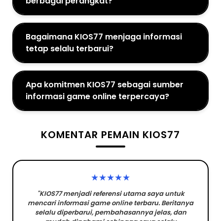
berbagai perangkat?
Bagaimana KIOS77 menjaga informasi
tetap selalu terbarui?
Apa komitmen KIOS77 sebagai sumber
informasi game online terpercaya?
KOMENTAR PEMAIN KIOS77
★★★★★
"KIOS77 menjadi referensi utama saya untuk
mencari informasi game online terbaru. Beritanya
selalu diperbarui, pembahasannya jelas, dan