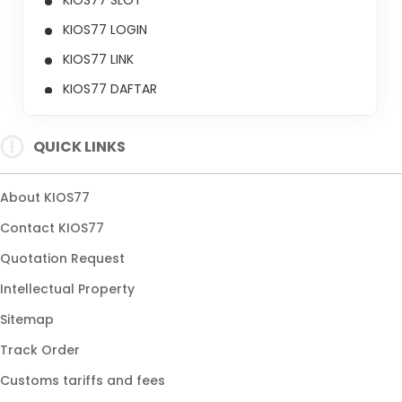
KIOS77 SLOT
KIOS77 LOGIN
KIOS77 LINK
KIOS77 DAFTAR
SLOT ONLINE
QUICK LINKS
SLOT GACOR
SLOT GACOR HARI INI
About KIOS77
SLOT OLYMPUS
Contact KIOS77
BANDAR SLOT
Quotation Request
SLOT RESMI
Intellectual Property
SLOT88
Sitemap
Track Order
Customs tariffs and fees