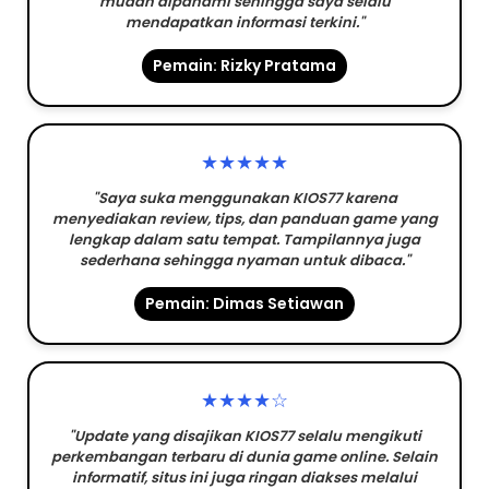
mudah dipahami sehingga saya selalu
mendapatkan informasi terkini."
Pemain: Rizky Pratama
★★★★★
"Saya suka menggunakan KIOS77 karena
menyediakan review, tips, dan panduan game yang
lengkap dalam satu tempat. Tampilannya juga
sederhana sehingga nyaman untuk dibaca."
Pemain: Dimas Setiawan
★★★★☆
"Update yang disajikan KIOS77 selalu mengikuti
perkembangan terbaru di dunia game online. Selain
informatif, situs ini juga ringan diakses melalui