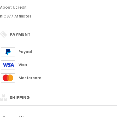
About Ucredit
KIOS77 Affiliates
PAYMENT
Paypal
Visa
Mastercard
SHIPPING