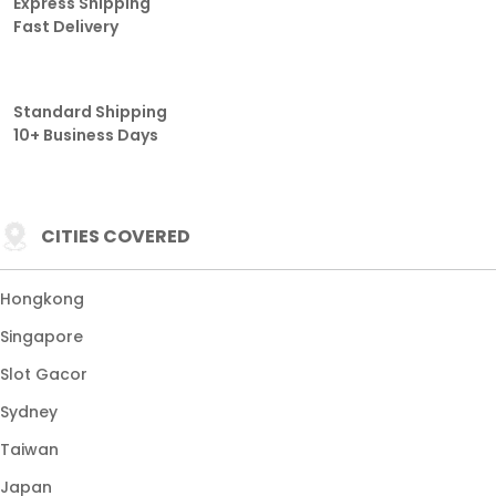
Express Shipping
Fast Delivery
Standard Shipping
10+ Business Days
CITIES COVERED
Hongkong
Singapore
Slot Gacor
Sydney
Taiwan
Japan