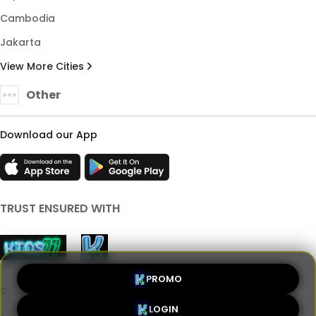
Cambodia
Jakarta
View More Cities
Other
Download our App
TRUST ENSURED WITH
PROMO
Copyright 2018 - 2026 KIOS77 | Allrights Reversed | Ƒ
LOGIN