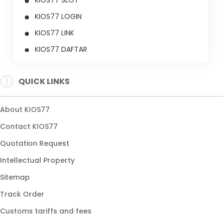
KIOS77 SLOT
KIOS77 LOGIN
KIOS77 LINK
KIOS77 DAFTAR
SLOT ONLINE
QUICK LINKS
SLOT GACOR
SLOT GACOR HARI INI
About KIOS77
SLOT OLYMPUS
Contact KIOS77
BANDAR SLOT
Quotation Request
SLOT RESMI
Intellectual Property
SLOT88
Sitemap
Track Order
Customs tariffs and fees