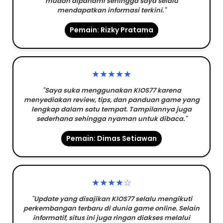
mudah dipahami sehingga saya selalu
mendapatkan informasi terkini."
Pemain: Rizky Pratama
★★★★★
"Saya suka menggunakan KIOS77 karena
menyediakan review, tips, dan panduan game yang
lengkap dalam satu tempat. Tampilannya juga
sederhana sehingga nyaman untuk dibaca."
Pemain: Dimas Setiawan
★★★★☆
"Update yang disajikan KIOS77 selalu mengikuti
perkembangan terbaru di dunia game online. Selain
informatif, situs ini juga ringan diakses melalui