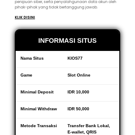
penipuan siber, serta penyalahgunaan data akun oleh
pihak-pihak yang tidak bertanggung jawab.
KLIK DISINI
.
INFORMASI SITUS
Nama Situs
KIOS77
Game
Slot Online
Minimal Deposit
IDR 10,000
Minimal Withdraw
IDR 50,000
Metode Transaksi
Transfer Bank Lokal,
E-wallet, QRIS