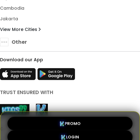
Cambodia
Jakarta
View More Cities
Other
Download our App
TRUST ENSURED WITH
PROMO
Copyright 2018 - 2026 KIOS77 | Allrights Reversed | Ƒ
LOGIN