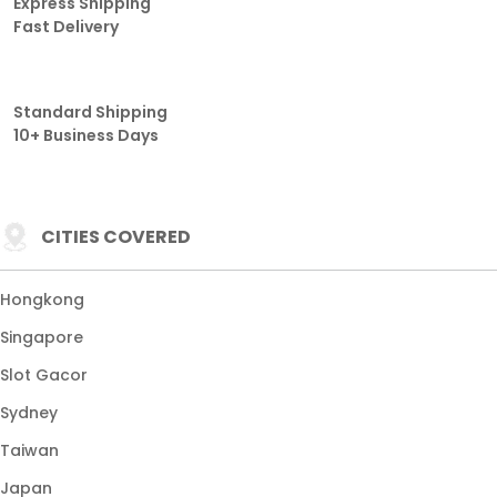
Express Shipping
Fast Delivery
Standard Shipping
10+ Business Days
CITIES COVERED
Hongkong
Singapore
Slot Gacor
Sydney
Taiwan
Japan