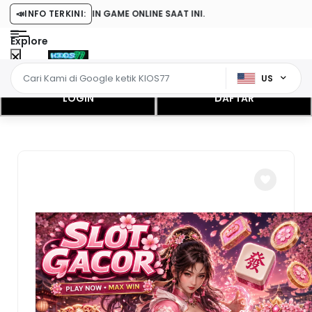
ANGAN PEMAIN GAME ONLINE SAAT INI.
📣
INFO TERKINI:
Explore
US
LOGIN
DAFTAR