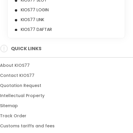
KIOS77 SLOT
KIOS77 LOGIN
KIOS77 LINK
KIOS77 DAFTAR
SLOT ONLINE
QUICK LINKS
SLOT GACOR
SLOT GACOR HARI INI
About KIOS77
SLOT OLYMPUS
Contact KIOS77
BANDAR SLOT
Quotation Request
SLOT RESMI
Intellectual Property
SLOT88
Sitemap
Track Order
Customs tariffs and fees