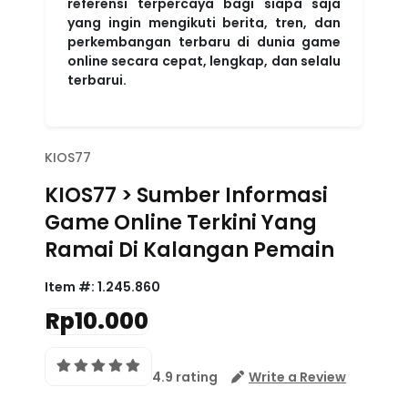
referensi terpercaya bagi siapa saja
yang ingin mengikuti berita, tren, dan
perkembangan terbaru di dunia game
online secara cepat, lengkap, dan selalu
terbarui.
KIOS77
KIOS77 > Sumber Informasi
Game Online Terkini Yang
Ramai Di Kalangan Pemain
Item #:
1.245.860
Rp10.000
4.9 rating
Write a Review