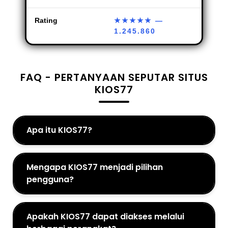
Rating
★★★★★
—
1.245.860
FAQ - PERTANYAAN SEPUTAR SITUS
KIOS77
Apa itu KIOS77?
Mengapa KIOS77 menjadi pilihan
pengguna?
Apakah KIOS77 dapat diakses melalui