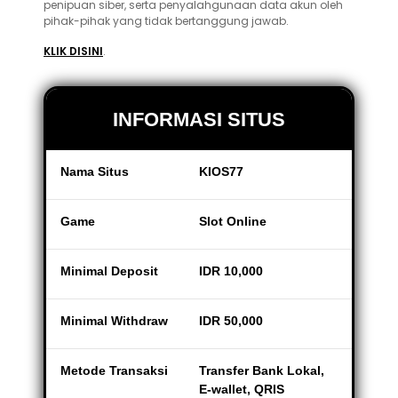
penipuan siber, serta penyalahgunaan data akun oleh
pihak-pihak yang tidak bertanggung jawab.
KLIK DISINI
.
INFORMASI SITUS
Nama Situs
KIOS77
Game
Slot Online
Minimal Deposit
IDR 10,000
Minimal Withdraw
IDR 50,000
Metode Transaksi
Transfer Bank Lokal,
E-wallet, QRIS