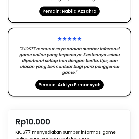
Pemain: Nabila Azzahra
★★★★★
"KIOS77 menurut saya adalah sumber informasi
game online yang terpercaya. Kontennya selalu
diperbarui setiap hari dengan berita, tips, dan
ulasan yang bermanfaat bagi para penggemar
game."
Pemain: Aditya Firmansyah
Rp10.000
KIOS77 menyediakan sumber informasi game
online yang sedang viral dan ramai