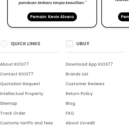
panduan terbaru tanpa kesulitan."
Pemain: Kevin Alvaro
Pem
QUICK LINKS
UBUY
About KIOS77
Download App KIOS77
Contact KIOS77
Brands List
Quotation Request
Customer Reviews
Intellectual Property
Return Policy
Sitemap
Blog
Track Order
FAQ
Customs tariffs and fees
About Ucredit