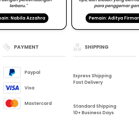
terbaru."
para penggemar gam
ain: Nabila Azzahra
Pemain: Aditya Firma
PAYMENT
SHIPPING
Paypal
Express Shipping
Fast Delivery
Visa
Mastercard
Standard Shipping
10+ Business Days