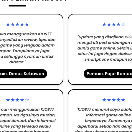
★★★★★
★★★★☆
suka menggunakan KIOS77
"Update yang disajikan KIO
nyediakan review, tips, dan
mengikuti perkembangan t
game yang lengkap dalam
dunia game online. Selain i
empat. Tampilannya juga
situs ini juga ringan diaks
na sehingga nyaman untuk
smartphone maupun lap
dibaca."
ain: Dimas Setiawan
Pemain: Fajar Rama
★★★★☆
★★★★★
aman menggunakan KIOS77
"KIOS77 menurut saya adal
yaman. Navigasinya mudah,
informasi game online
epat dimuat, dan informasi
terpercaya. Kontennya 
line yang tersedia selalu
diperbarui setiap hari deng
n dengan perkembangan
tips, dan ulasan yang berma