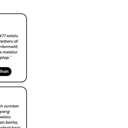
S77 selalu
erbaru di
nformatif,
es melalui
top."
dhan
ah sumber
 yang
selalu
an berita,
nfaat bagi