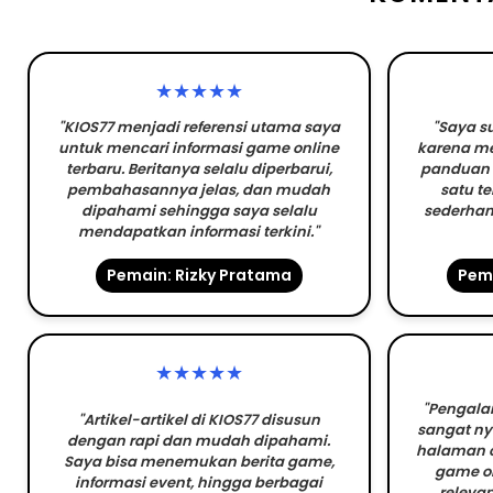
★★★★★
"KIOS77 menjadi referensi utama saya
"Saya 
untuk mencari informasi game online
karena me
terbaru. Beritanya selalu diperbarui,
panduan 
pembahasannya jelas, dan mudah
satu t
dipahami sehingga saya selalu
sederha
mendapatkan informasi terkini."
Pemain: Rizky Pratama
Pem
★★★★★
"Pengal
"Artikel-artikel di KIOS77 disusun
sangat n
dengan rapi dan mudah dipahami.
halaman c
Saya bisa menemukan berita game,
game on
informasi event, hingga berbagai
releva