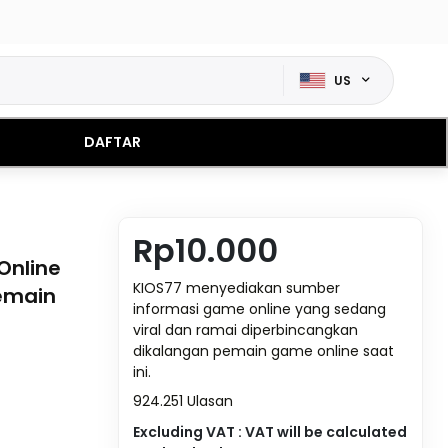
US
DAFTAR
Rp10.000
Online
KIOS77 menyediakan sumber
Pemain
informasi game online yang sedang
viral dan ramai diperbincangkan
dikalangan pemain game online saat
ini.
924.251 Ulasan
Excluding VAT : VAT will be calculated