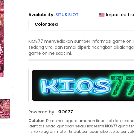
Availability :
SITUS SLOT
Imported fr
Color :
Red
KIOS77 menyediakan sumber informasi game onl
sedang viral dan ramai diperbincangkan dikalang
game online saat ini.
Powered by :
KIOS77
Catatan:
Demi menjaga keamanan finansial dan kerah
identitas Anda, gunakan selalu link resmi
KIOS77
guna ter
risiko kerugian materi, tindak penipuan siber, serta pen