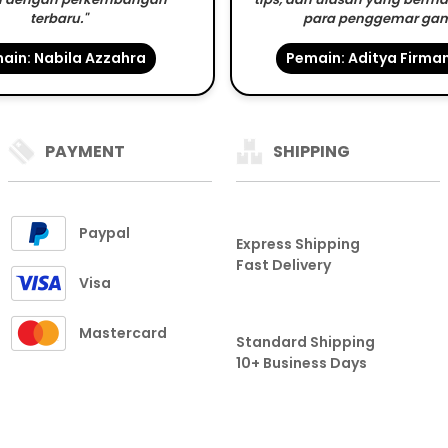
terbaru."
para penggemar gam
ain: Nabila Azzahra
Pemain: Aditya Firma
PAYMENT
SHIPPING
Paypal
Express Shipping
Fast Delivery
Visa
Mastercard
Standard Shipping
10+ Business Days