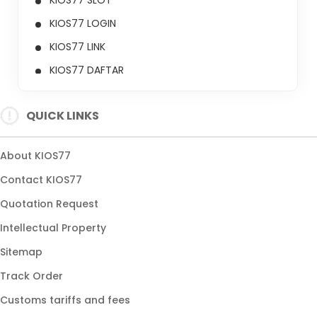
KIOS77 SLOT
KIOS77 LOGIN
KIOS77 LINK
KIOS77 DAFTAR
SLOT ONLINE
QUICK LINKS
SLOT GACOR
SLOT GACOR HARI INI
About KIOS77
SLOT OLYMPUS
Contact KIOS77
BANDAR SLOT
Quotation Request
SLOT RESMI
Intellectual Property
SLOT88
Sitemap
Track Order
Customs tariffs and fees