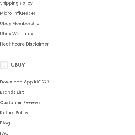
Shipping Policy
Micro Influencer
Ubuy Membership
Ubuy Warranty
Healthcare Disclaimer
UBUY
Download App KIOS77
Brands List
Customer Reviews
Return Policy
Blog
FAQ