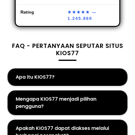
Rating
★★★★★
—
1.245.860
FAQ - PERTANYAAN SEPUTAR SITUS
KIOS77
Apa itu KIOS77?
Mengapa KIOS77 menjadi pilihan
pengguna?
Apakah KIOS77 dapat diakses melalui