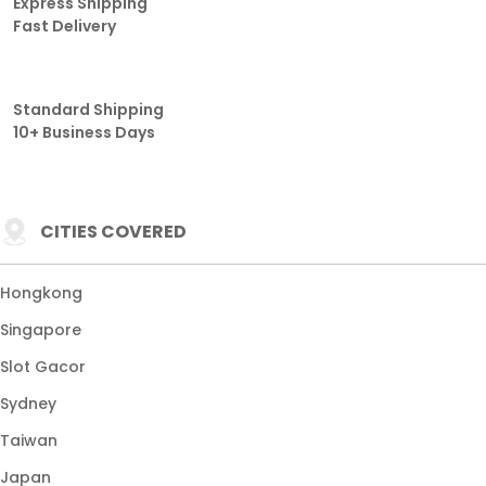
Express Shipping
Fast Delivery
Standard Shipping
10+ Business Days
CITIES COVERED
Hongkong
Singapore
Slot Gacor
Sydney
Taiwan
Japan