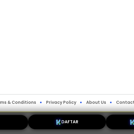
rms & Conditions
Privacy Policy
About Us
Contact
DAFTAR