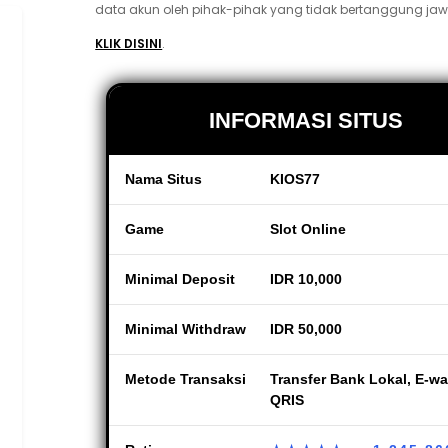
data akun oleh pihak-pihak yang tidak bertanggung ja
KLIK DISINI
.
INFORMASI SITUS
Nama Situs
KIOS77
Game
Slot Online
Minimal Deposit
IDR 10,000
Minimal Withdraw
IDR 50,000
Metode Transaksi
Transfer Bank Lokal, E-wal
QRIS