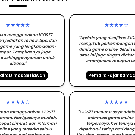
★★★★★
★★★★☆
suka menggunakan KIOS77
"Update yang disajikan KIO
nyediakan review, tips, dan
mengikuti perkembangan t
game yang lengkap dalam
dunia game online. Selain i
empat. Tampilannya juga
situs ini juga ringan diaks
na sehingga nyaman untuk
smartphone maupun lap
dibaca."
ain: Dimas Setiawan
Pemain: Fajar Rama
★★★★☆
★★★★★
aman menggunakan KIOS77
"KIOS77 menurut saya adal
yaman. Navigasinya mudah,
informasi game online
epat dimuat, dan informasi
terpercaya. Kontennya 
line yang tersedia selalu
diperbarui setiap hari deng
n dengan perkembangan
tips, dan ulasan yang berma