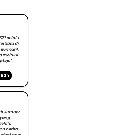
S77 selalu
erbaru di
nformatif,
es melalui
top."
dhan
ah sumber
 yang
selalu
an berita,
nfaat bagi