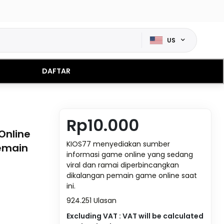
US
DAFTAR
Rp10.000
Online
KIOS77 menyediakan sumber
Pemain
informasi game online yang sedang
viral dan ramai diperbincangkan
dikalangan pemain game online saat
ini.
924.251 Ulasan
Excluding VAT : VAT will be calculated