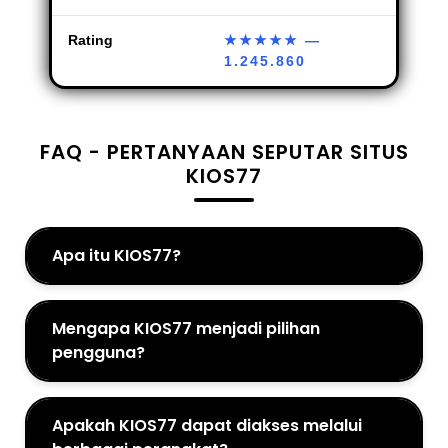
Rating
★★★★★
—
1.245.860
FAQ - PERTANYAAN SEPUTAR SITUS
KIOS77
Apa itu KIOS77?
Mengapa KIOS77 menjadi pilihan
pengguna?
Apakah KIOS77 dapat diakses melalui