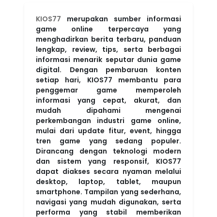
KIOS77
merupakan sumber informasi
game online terpercaya yang
menghadirkan berita terbaru, panduan
lengkap, review, tips, serta berbagai
informasi menarik seputar dunia game
digital. Dengan pembaruan konten
setiap hari, KIOS77 membantu para
penggemar game memperoleh
informasi yang cepat, akurat, dan
mudah dipahami mengenai
perkembangan industri game online,
mulai dari update fitur, event, hingga
tren game yang sedang populer.
Dirancang dengan teknologi modern
dan sistem yang responsif, KIOS77
dapat diakses secara nyaman melalui
desktop, laptop, tablet, maupun
smartphone. Tampilan yang sederhana,
navigasi yang mudah digunakan, serta
performa yang stabil memberikan