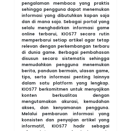
pengalaman membaca yang praktis
sehingga pengguna dapat menemukan
informasi yang dibutuhkan kapan saja
dan di mana saja. Sebagai portal yang
selalu menghadirkan informasi game
online terbarui, KIOS77 secara rutin
memperbarui setiap artikel agar tetap
relevan dengan perkembangan terbaru
di dunia game. Berbagai pembahasan
disusun secara sistematis sehingga
memudahkan pengguna menemukan
berita, panduan bermain, ulasan game,
tips, serta informasi penting lainnya
dalam satu platform yang lengkap.
KIOS77 berkomitmen untuk menyajikan
konten berkualitas dengan
mengutamakan akurasi, kemudahan
akses, dan kenyamanan pengguna.
Melalui pembaruan informasi yang
konsisten dan penyajian artikel yang
informatif, KIOS77 hadir sebagai