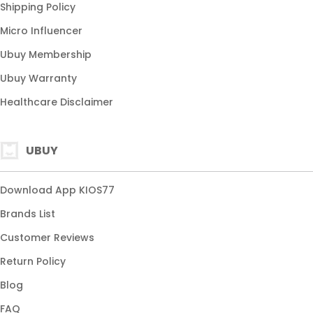
Shipping Policy
Micro Influencer
Ubuy Membership
Ubuy Warranty
Healthcare Disclaimer
UBUY
Download App KIOS77
Brands List
Customer Reviews
Return Policy
Blog
FAQ