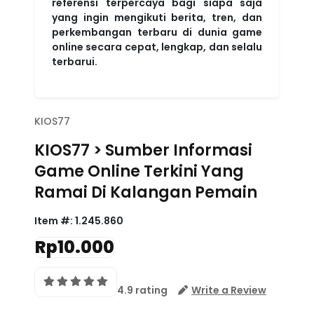
referensi terpercaya bagi siapa saja
yang ingin mengikuti berita, tren, dan
perkembangan terbaru di dunia game
online secara cepat, lengkap, dan selalu
terbarui.
KIOS77
KIOS77 > Sumber Informasi
Game Online Terkini Yang
Ramai Di Kalangan Pemain
Item #:
1.245.860
Rp10.000
4.9 rating
Write a Review