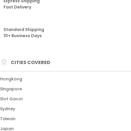
Express Shipping
Fast Delivery
Standard Shipping
10+ Business Days
CITIES COVERED
Hongkong
Singapore
Slot Gacor
Sydney
Taiwan
Japan