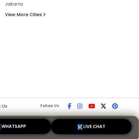
Jakarta
View More Cities
 Us
Follow Us
LIVE CHAT
WHATSAPP