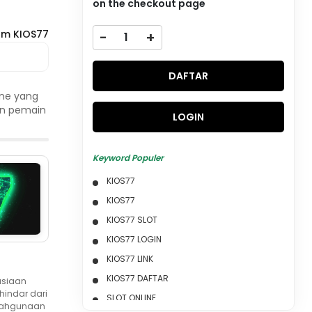
on the checkout page
om KIOS77
-
+
DAFTAR
ine yang
an pemain
LOGIN
Keyword Populer
KIOS77
KIOS77
KIOS77 SLOT
KIOS77 LOGIN
KIOS77 LINK
KIOS77 DAFTAR
asiaan
hindar dari
SLOT ONLINE
yalahgunaan