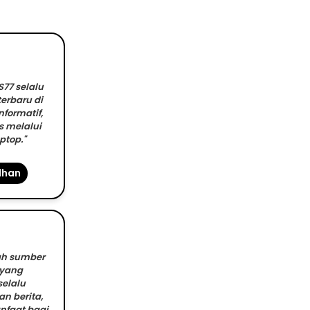
S77 selalu
erbaru di
nformatif,
es melalui
top."
dhan
ah sumber
 yang
selalu
an berita,
nfaat bagi