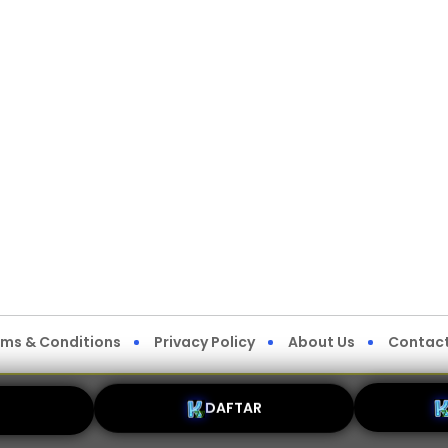
rms & Conditions
Privacy Policy
About Us
Contact
DAFTAR