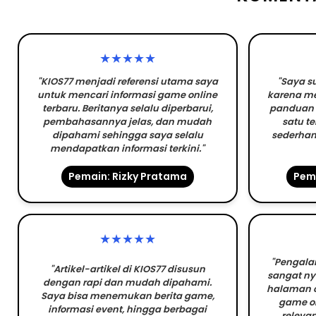
★★★★★
"KIOS77 menjadi referensi utama saya
"Saya 
untuk mencari informasi game online
karena me
terbaru. Beritanya selalu diperbarui,
panduan 
pembahasannya jelas, dan mudah
satu t
dipahami sehingga saya selalu
sederha
mendapatkan informasi terkini."
Pemain: Rizky Pratama
Pem
★★★★★
"Pengal
"Artikel-artikel di KIOS77 disusun
sangat n
dengan rapi dan mudah dipahami.
halaman c
Saya bisa menemukan berita game,
game on
informasi event, hingga berbagai
releva