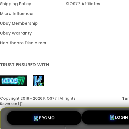
Shipping Policy
KIOS77 Affiliates
Micro Influencer
Ubuy Membership
Ubuy Warranty
Healthcare Disclaimer
TRUST ENSURED WITH
Copyright 2018 - 2026 KIOS77 | Allrights
Te
Reversed | Ƒ
LOGIN
PROMO