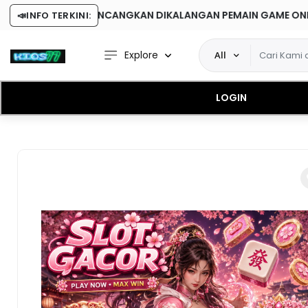
IPERBINCANGKAN DIKALANGAN PEMAIN GAME ONLINE SAAT INI.
📣
INFO TERKINI:
Explore
All
LOGIN