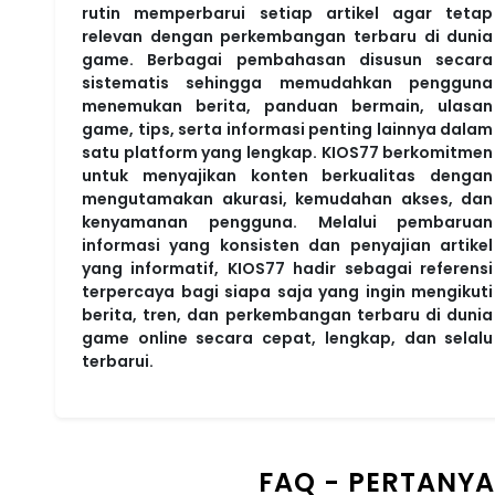
rutin memperbarui setiap artikel agar tetap
relevan dengan perkembangan terbaru di dunia
game. Berbagai pembahasan disusun secara
sistematis sehingga memudahkan pengguna
menemukan berita, panduan bermain, ulasan
game, tips, serta informasi penting lainnya dalam
satu platform yang lengkap. KIOS77 berkomitmen
untuk menyajikan konten berkualitas dengan
mengutamakan akurasi, kemudahan akses, dan
kenyamanan pengguna. Melalui pembaruan
informasi yang konsisten dan penyajian artikel
yang informatif, KIOS77 hadir sebagai referensi
terpercaya bagi siapa saja yang ingin mengikuti
berita, tren, dan perkembangan terbaru di dunia
game online secara cepat, lengkap, dan selalu
terbarui.
FAQ - PERTANYA