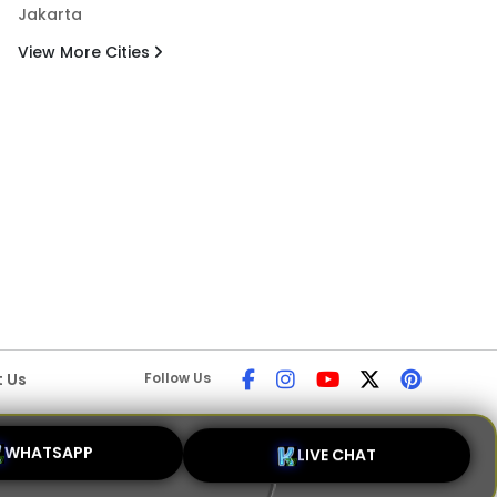
Jakarta
View More Cities
 Us
Follow Us
LIVE CHAT
WHATSAPP