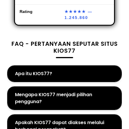
Rating
★★★★★
—
1.245.860
FAQ - PERTANYAAN SEPUTAR SITUS
KIOS77
Apa itu KIOS77?
Mengapa KIOS77 menjadi pilihan
pengguna?
Apakah KIOS77 dapat diakses melalui