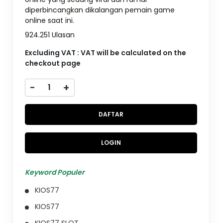
diperbincangkan dikalangan pemain game
online saat ini.
924.251 Ulasan
Excluding VAT : VAT will be calculated on the
checkout page
-
+
DAFTAR
LOGIN
Keyword Populer
KIOS77
KIOS77