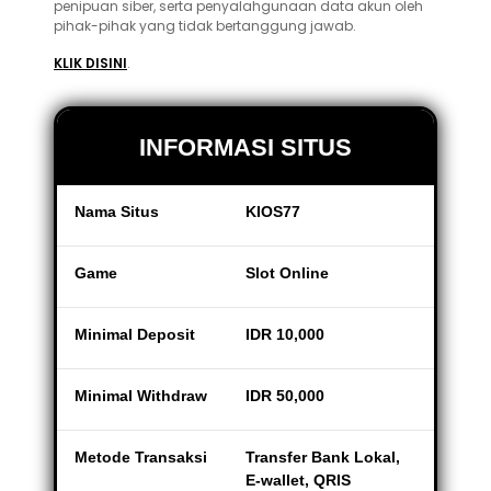
penipuan siber, serta penyalahgunaan data akun oleh
pihak-pihak yang tidak bertanggung jawab.
KLIK DISINI
.
INFORMASI SITUS
Nama Situs
KIOS77
Game
Slot Online
Minimal Deposit
IDR 10,000
Minimal Withdraw
IDR 50,000
Metode Transaksi
Transfer Bank Lokal,
E-wallet, QRIS