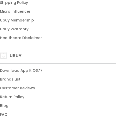
Shipping Policy
Micro Influencer
Ubuy Membership
Ubuy Warranty
Healthcare Disclaimer
UBUY
Download App KIOS77
Brands List
Customer Reviews
Return Policy
Blog
FAQ