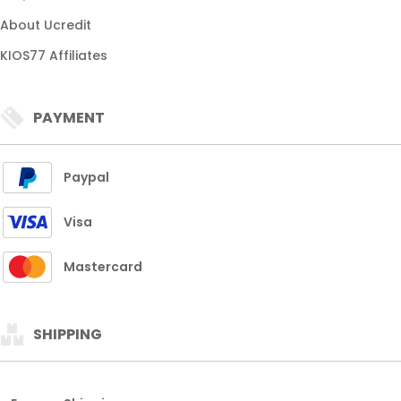
About Ucredit
KIOS77 Affiliates
PAYMENT
Paypal
Visa
Mastercard
SHIPPING