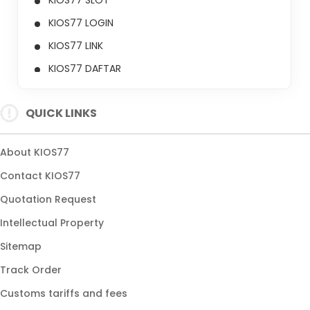
KIOS77 SLOT
KIOS77 LOGIN
KIOS77 LINK
KIOS77 DAFTAR
SLOT ONLINE
QUICK LINKS
SLOT GACOR
SLOT GACOR HARI INI
About KIOS77
SLOT OLYMPUS
Contact KIOS77
BANDAR SLOT
Quotation Request
SLOT RESMI
Intellectual Property
SLOT88
Sitemap
Track Order
Customs tariffs and fees