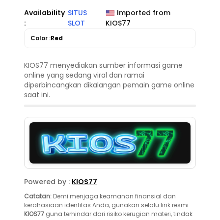
Availability
SITUS
Imported from
:
SLOT
KIOS77
Color :
Red
KIOS77 menyediakan sumber informasi game
online yang sedang viral dan ramai
diperbincangkan dikalangan pemain game online
saat ini.
Powered by :
KIOS77
Catatan:
Demi menjaga keamanan finansial dan
kerahasiaan identitas Anda, gunakan selalu link resmi
KIOS77
guna terhindar dari risiko kerugian materi, tindak