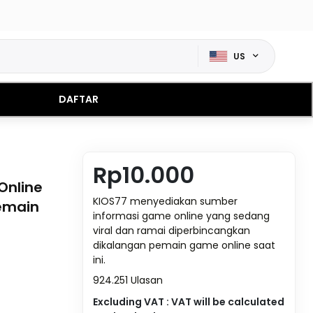
US
DAFTAR
Rp10.000
Online
KIOS77 menyediakan sumber
Pemain
informasi game online yang sedang
viral dan ramai diperbincangkan
dikalangan pemain game online saat
ini.
924.251 Ulasan
Excluding VAT : VAT will be calculated