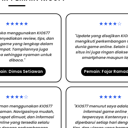
★★★★★
★★★★☆
suka menggunakan KIOS77
"Update yang disajikan KIO
nyediakan review, tips, dan
mengikuti perkembangan t
game yang lengkap dalam
dunia game online. Selain i
empat. Tampilannya juga
situs ini juga ringan diaks
na sehingga nyaman untuk
smartphone maupun lap
dibaca."
ain: Dimas Setiawan
Pemain: Fajar Rama
★★★★☆
★★★★★
aman menggunakan KIOS77
"KIOS77 menurut saya adal
yaman. Navigasinya mudah,
informasi game online
epat dimuat, dan informasi
terpercaya. Kontennya 
line yang tersedia selalu
diperbarui setiap hari deng
n dengan perkembangan
tips, dan ulasan yang berma