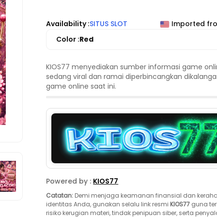
Availability :
SITUS SLOT
Imported fr
Color :
Red
KIOS77 menyediakan sumber informasi game onl
sedang viral dan ramai diperbincangkan dikalang
game online saat ini.
Powered by :
KIOS77
Catatan:
Demi menjaga keamanan finansial dan kerah
identitas Anda, gunakan selalu link resmi
KIOS77
guna ter
risiko kerugian materi, tindak penipuan siber, serta pen