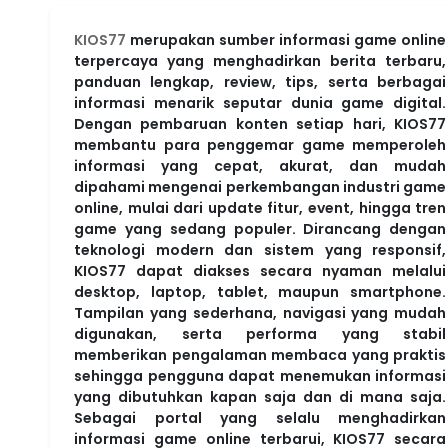
KIOS77
merupakan sumber informasi game online
terpercaya yang menghadirkan berita terbaru,
panduan lengkap, review, tips, serta berbagai
informasi menarik seputar dunia game digital.
Dengan pembaruan konten setiap hari, KIOS77
membantu para penggemar game memperoleh
informasi yang cepat, akurat, dan mudah
dipahami mengenai perkembangan industri game
online, mulai dari update fitur, event, hingga tren
game yang sedang populer. Dirancang dengan
teknologi modern dan sistem yang responsif,
KIOS77 dapat diakses secara nyaman melalui
desktop, laptop, tablet, maupun smartphone.
Tampilan yang sederhana, navigasi yang mudah
digunakan, serta performa yang stabil
memberikan pengalaman membaca yang praktis
sehingga pengguna dapat menemukan informasi
yang dibutuhkan kapan saja dan di mana saja.
Sebagai portal yang selalu menghadirkan
informasi game online terbarui, KIOS77 secara