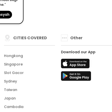
e."
nsyah
CITIES COVERED
Other
Download our App
Hongkong
Singapore
Slot Gacor
Sydney
Taiwan
Japan
Cambodia