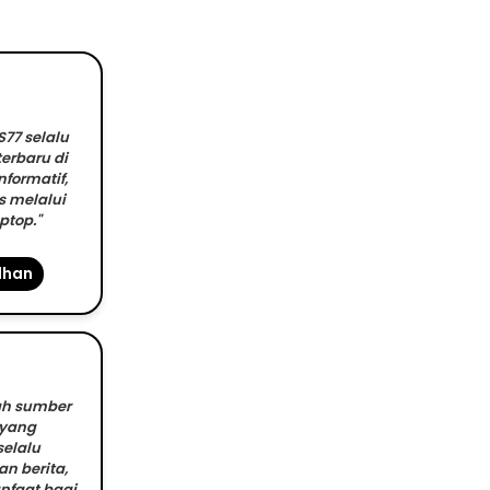
S77 selalu
erbaru di
nformatif,
es melalui
top."
dhan
ah sumber
 yang
selalu
an berita,
nfaat bagi