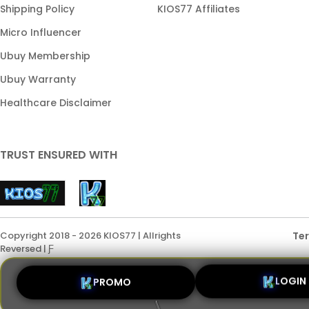
Shipping Policy
KIOS77 Affiliates
Micro Influencer
Ubuy Membership
Ubuy Warranty
Healthcare Disclaimer
TRUST ENSURED WITH
Copyright 2018 - 2026 KIOS77 | Allrights
Te
Reversed | Ƒ
LOGIN
PROMO