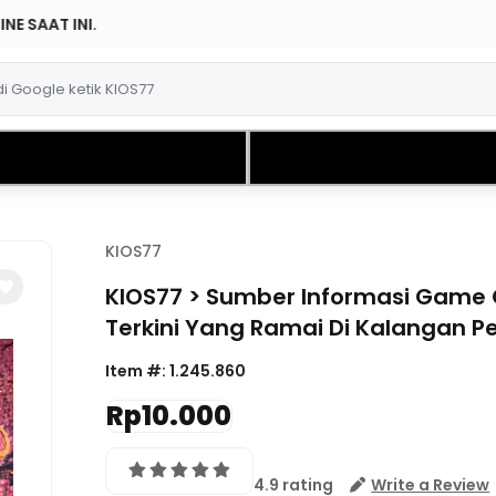
KIOS77
KIOS77 > Sumber Informasi Game 
Terkini Yang Ramai Di Kalangan 
Item #:
1.245.860
Rp10.000
4.9 rating
Write a Review