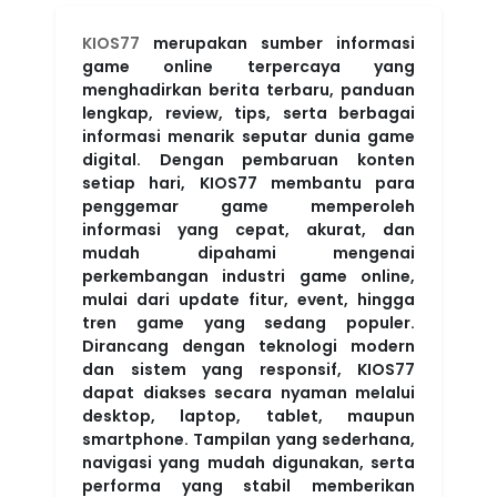
KIOS77
merupakan sumber informasi
game online terpercaya yang
menghadirkan berita terbaru, panduan
lengkap, review, tips, serta berbagai
informasi menarik seputar dunia game
digital. Dengan pembaruan konten
setiap hari, KIOS77 membantu para
penggemar game memperoleh
informasi yang cepat, akurat, dan
mudah dipahami mengenai
perkembangan industri game online,
mulai dari update fitur, event, hingga
tren game yang sedang populer.
Dirancang dengan teknologi modern
dan sistem yang responsif, KIOS77
dapat diakses secara nyaman melalui
desktop, laptop, tablet, maupun
smartphone. Tampilan yang sederhana,
navigasi yang mudah digunakan, serta
performa yang stabil memberikan