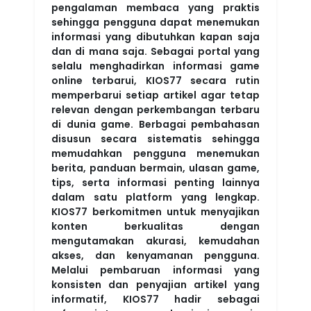
pengalaman membaca yang praktis
sehingga pengguna dapat menemukan
informasi yang dibutuhkan kapan saja
dan di mana saja. Sebagai portal yang
selalu menghadirkan informasi game
online terbarui, KIOS77 secara rutin
memperbarui setiap artikel agar tetap
relevan dengan perkembangan terbaru
di dunia game. Berbagai pembahasan
disusun secara sistematis sehingga
memudahkan pengguna menemukan
berita, panduan bermain, ulasan game,
tips, serta informasi penting lainnya
dalam satu platform yang lengkap.
KIOS77 berkomitmen untuk menyajikan
konten berkualitas dengan
mengutamakan akurasi, kemudahan
akses, dan kenyamanan pengguna.
Melalui pembaruan informasi yang
konsisten dan penyajian artikel yang
informatif, KIOS77 hadir sebagai