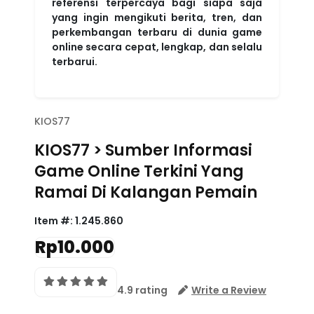
referensi terpercaya bagi siapa saja
yang ingin mengikuti berita, tren, dan
perkembangan terbaru di dunia game
online secara cepat, lengkap, dan selalu
terbarui.
KIOS77
KIOS77 > Sumber Informasi
Game Online Terkini Yang
Ramai Di Kalangan Pemain
Item #:
1.245.860
Rp10.000
4.9 rating
Write a Review