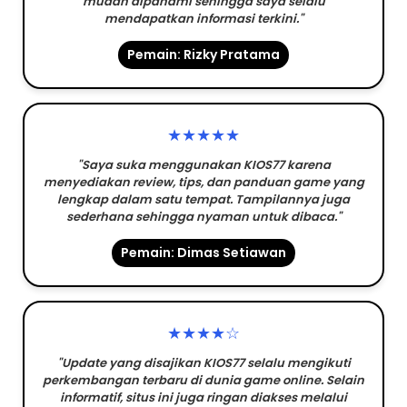
mudah dipahami sehingga saya selalu
mendapatkan informasi terkini."
Pemain: Rizky Pratama
★★★★★
"Saya suka menggunakan KIOS77 karena
menyediakan review, tips, dan panduan game yang
lengkap dalam satu tempat. Tampilannya juga
sederhana sehingga nyaman untuk dibaca."
Pemain: Dimas Setiawan
★★★★☆
"Update yang disajikan KIOS77 selalu mengikuti
perkembangan terbaru di dunia game online. Selain
informatif, situs ini juga ringan diakses melalui