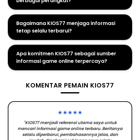
berbagai perangkat?
Bagaimana KIOS77 menjaga informasi
tetap selalu terbarui?
Apa komitmen KIOS77 sebagai sumber
informasi game online terpercaya?
KOMENTAR PEMAIN KIOS77
★★★★★
"KIOS77 menjadi referensi utama saya untuk
mencari informasi game online terbaru. Beritanya
selalu diperbarui, pembahasannya jelas, dan