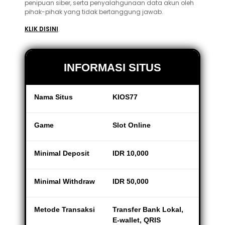
penipuan siber, serta penyalahgunaan data akun oleh
pihak-pihak yang tidak bertanggung jawab.
KLIK DISINI
.
INFORMASI SITUS
Nama Situs
KIOS77
Game
Slot Online
Minimal Deposit
IDR 10,000
Minimal Withdraw
IDR 50,000
Metode Transaksi
Transfer Bank Lokal,
E-wallet, QRIS