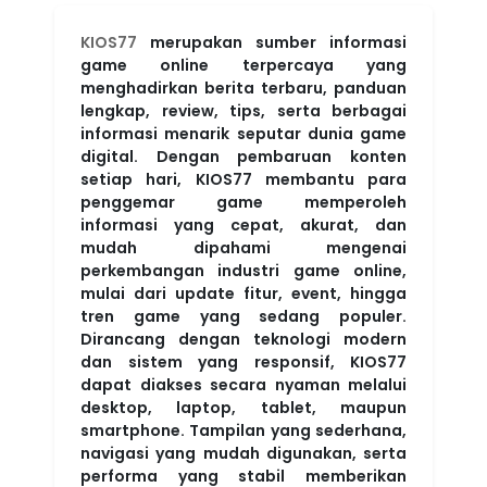
KIOS77
merupakan sumber informasi
game online terpercaya yang
menghadirkan berita terbaru, panduan
lengkap, review, tips, serta berbagai
informasi menarik seputar dunia game
digital. Dengan pembaruan konten
setiap hari, KIOS77 membantu para
penggemar game memperoleh
informasi yang cepat, akurat, dan
mudah dipahami mengenai
perkembangan industri game online,
mulai dari update fitur, event, hingga
tren game yang sedang populer.
Dirancang dengan teknologi modern
dan sistem yang responsif, KIOS77
dapat diakses secara nyaman melalui
desktop, laptop, tablet, maupun
smartphone. Tampilan yang sederhana,
navigasi yang mudah digunakan, serta
performa yang stabil memberikan