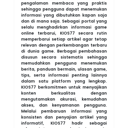
pengalaman membaca yang praktis
sehingga pengguna dapat menemukan
informasi yang dibutuhkan kapan saja
dan di mana saja. Sebagai portal yang
selalu menghadirkan informasi game
online terbarui, KIOS77 secara rutin
memperbarui setiap artikel agar tetap
relevan dengan perkembangan terbaru
di dunia game. Berbagai pembahasan
disusun secara sistematis sehingga
memudahkan pengguna menemukan
berita, panduan bermain, ulasan game,
tips, serta informasi penting lainnya
dalam satu platform yang lengkap.
KIOS77 berkomitmen untuk menyajikan
konten berkualitas dengan
mengutamakan akurasi, kemudahan
akses, dan kenyamanan pengguna.
Melalui pembaruan informasi yang
konsisten dan penyajian artikel yang
informatif, KIOS77 hadir sebagai