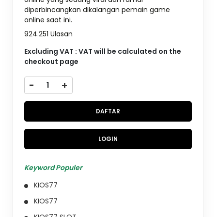
diperbincangkan dikalangan pemain game
online saat ini.
924.251 Ulasan
Excluding VAT : VAT will be calculated on the
checkout page
-
+
DAFTAR
LOGIN
Keyword Populer
KIOS77
KIOS77